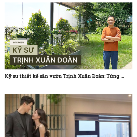
Kỹ sư thiết kế sân vườn Trịnh Xuân Đoàn: Từng ...