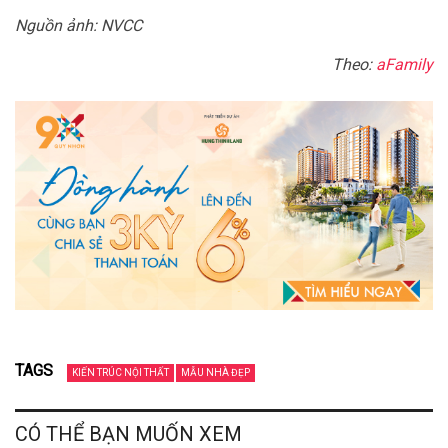
Nguồn ảnh: NVCC
Theo:
aFamily
TAGS
KIẾN TRÚC NỘI THẤT
MẪU NHÀ ĐẸP
CÓ THỂ BẠN MUỐN XEM