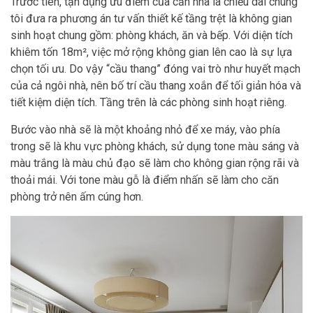
Trước tiên, tận dụng ưu điểm của căn nhà là chiều dài chúng
tôi đưa ra phương án tư vấn thiết kế tầng trệt là không gian
sinh hoạt chung gồm: phòng khách, ăn và bếp. Với diện tích
khiêm tốn 18m², việc mở rộng không gian lên cao là sự lựa
chọn tối ưu. Do vậy “cầu thang” đóng vai trò như huyết mạch
của cả ngôi nhà, nên bố trí cầu thang xoắn để tối giản hóa và
tiết kiệm diện tích. Tầng trên là các phòng sinh hoạt riêng.
Bước vào nhà sẽ là một khoảng nhỏ để xe máy, vào phía
trong sẽ là khu vực phòng khách, sử dụng tone màu sáng và
màu trắng là màu chủ đạo sẽ làm cho không gian rộng rãi và
thoải mái. Với tone màu gỗ là điểm nhấn sẽ làm cho căn
phòng trở nên ấm cúng hơn.