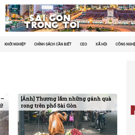
KHỞI NGHIỆP
CHÍNH SÁCH CẦN BIẾT
CEO
XÃ HỘI
CÔNG NGH
 –
[Ảnh] Thương lắm những gánh quà
í!
rong trên phố Sài Gòn