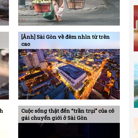
[Ảnh] Sài Gòn về đêm nhìn từ trên
cao
nh
Cuộc sống thật đến “trần trụi” của cô
gái chuyển giới ở Sài Gòn