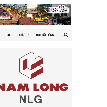
Ệ
XE
GIẢI TRÍ
NƠI TÔI SỐNG