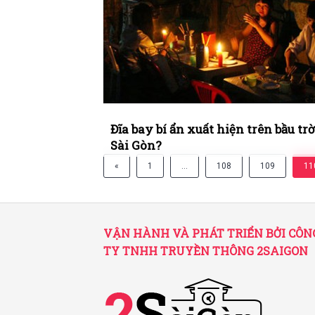
Đĩa bay bí ẩn xuất hiện trên bầu trờ
Sài Gòn?
«
1
…
108
109
11
VẬN HÀNH VÀ PHÁT TRIỂN BỞI CÔN
TY TNHH TRUYỀN THÔNG 2SAIGON