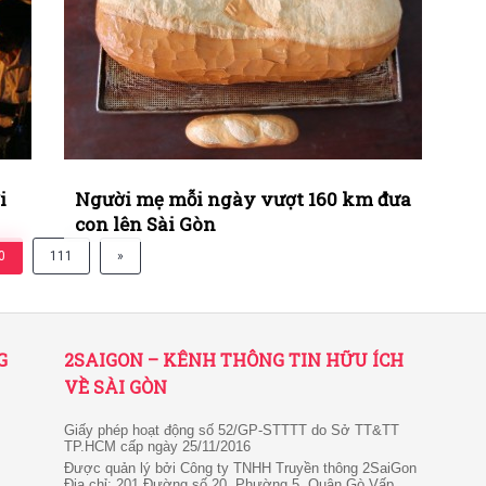
i
Người mẹ mỗi ngày vượt 160 km đưa
con lên Sài Gòn
0
111
»
G
2SAIGON – KÊNH THÔNG TIN HỮU ÍCH
VỀ SÀI GÒN
Giấy phép hoạt động số 52/GP-STTTT do Sở TT&TT
TP.HCM cấp ngày 25/11/2016
Được quản lý bởi Công ty TNHH Truyền thông 2SaiGon
Địa chỉ: 201 Đường số 20, Phường 5, Quận Gò Vấp,