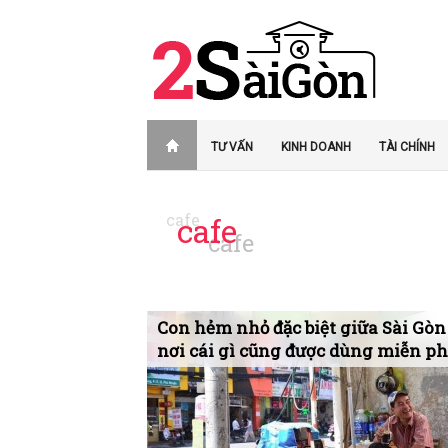
TƯ VẤN
KINH DOANH
TÀI CHÍNH
cafe
Con hẻm nhỏ đặc biệt giữa Sài Gòn
nơi cái gì cũng được dùng miễn ph