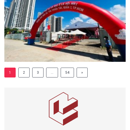
1
2
3
…
54
»