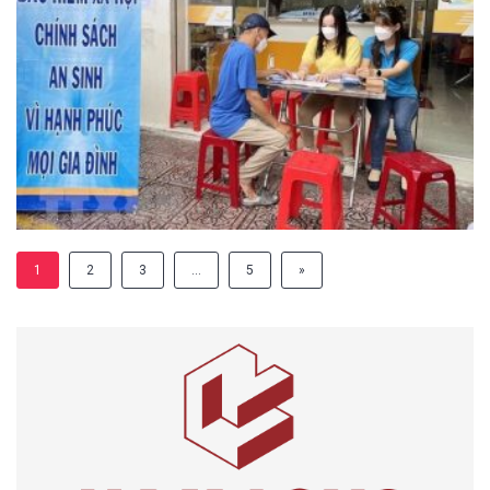
1
2
3
…
5
»