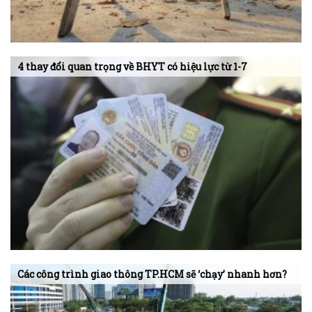
4 thay đổi quan trọng về BHYT có hiệu lực từ 1-7
Các công trình giao thông TP.HCM sẽ ‘chạy’ nhanh hơn?