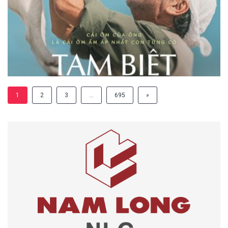
1
2
3
…
695
»