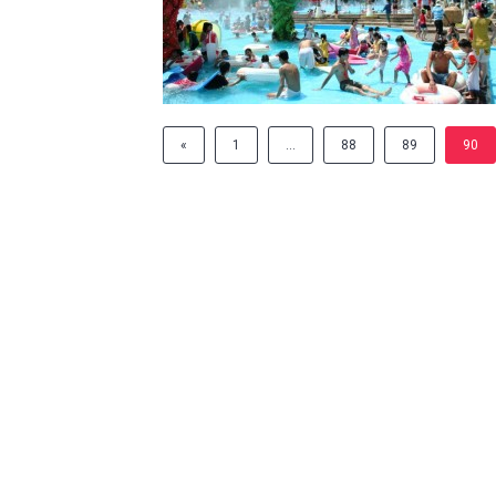
«
1
…
88
89
90