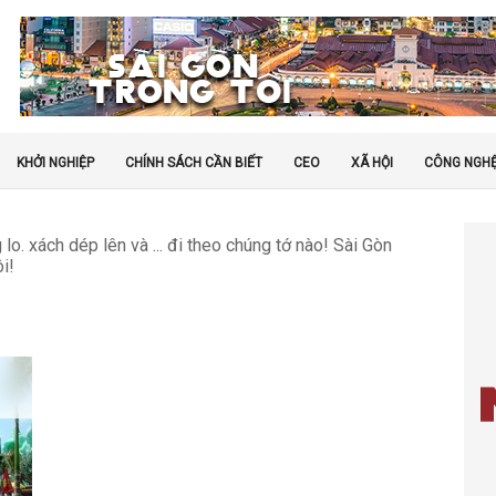
KHỞI NGHIỆP
CHÍNH SÁCH CẦN BIẾT
CEO
XÃ HỘI
CÔNG NGH
lo. xách dép lên và ... đi theo chúng tớ nào! Sài Gòn
i!