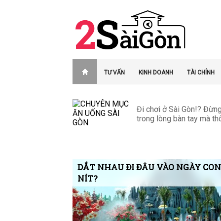
TƯ VẤN
KINH DOANH
TÀI CHÍNH
Đi chơi ở Sài Gòn!? Đừng 
trong lòng bàn tay mà thô
DẮT NHAU ĐI ĐÂU VÀO NGÀY CON
NÍT?