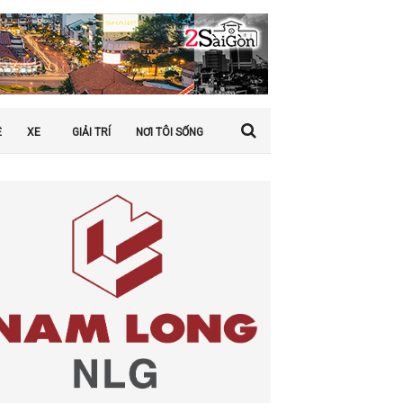
Ệ
XE
GIẢI TRÍ
NƠI TÔI SỐNG