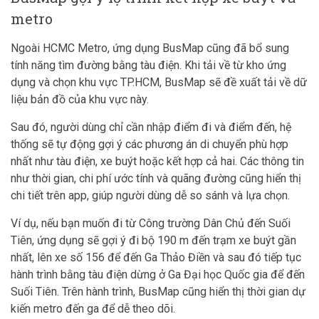
metro
Ngoài HCMC Metro, ứng dụng BusMap cũng đã bổ sung
tính năng tìm đường bằng tàu điện. Khi tải về từ kho ứng
dụng và chọn khu vực TP.HCM, BusMap sẽ đề xuất tải về dữ
liệu bản đồ của khu vực này.
Sau đó, người dùng chỉ cần nhập điểm đi và điểm đến, hệ
thống sẽ tự động gợi ý các phương án di chuyển phù hợp
nhất như tàu điện, xe buýt hoặc kết hợp cả hai. Các thông tin
như thời gian, chi phí ước tính và quãng đường cũng hiển thị
chi tiết trên app, giúp người dùng dễ so sánh và lựa chọn.
Ví dụ, nếu bạn muốn đi từ Công trường Dân Chủ đến Suối
Tiên, ứng dụng sẽ gợi ý đi bộ 190 m đến trạm xe buýt gần
nhất, lên xe số 156 để đến Ga Thảo Điền và sau đó tiếp tục
hành trình bằng tàu điện dừng ở Ga Đại học Quốc gia để đến
Suối Tiên. Trên hành trình, BusMap cũng hiển thị thời gian dự
kiến metro đến ga để dễ theo dõi.