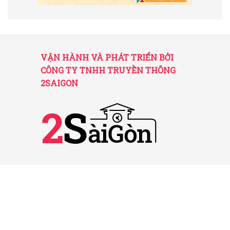
VẬN HÀNH VÀ PHÁT TRIỂN BỞI
CÔNG TY TNHH TRUYỀN THÔNG
2SAIGON
2SAIGON – KÊNH THÔNG TIN HỮU
ÍCH VỀ SÀI GÒN
Giấy phép hoạt động số 52/GP-STTTT do Sở
TT&TT TP.HCM cấp ngày 25/11/2016