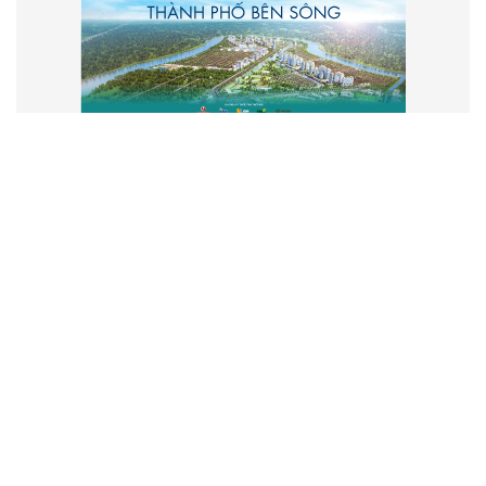
VẬN HÀNH VÀ PHÁT TRIỂN BỞI
CÔNG TY TNHH TRUYỀN THÔNG
2SAIGON