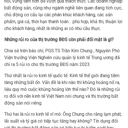
hồi, vững tâm hơn để vượt qua thách thức. Các doanh nghiệp
bất động sản, cũng như ngành nghề liên quan đang tích cực,
chủ động cơ cấu lại các phân khúc khách hàng, các sản
phẩm, giá cả, thời hạn thanh toán… phù hợp, khả thi, thuận lợi
cho khách hàng, nhất là những ai có nhu cầu thực.
Những rủi ro của thị trường BĐS còn phải đối mặt là gì?
Chia sẻ trên báo chí, PGS.TS Trần Kim Chung , Nguyên Phó
Viện trưởng Viện Nghiên cứu quản lý kinh tế Trung ương đã
chỉ ra 5 rủi ro cho thị trường BĐS năm 2023.
Thứ nhất là rủi ro kinh tế quốc tế. Kinh tế thế giới đang tiềm
tàng những bất ổn. Vấn đề là khi nào thì khủng hoảng nổ ra,
liệu quy mô cuộc khủng hoảng lớn thế nào? Đó là những rủi
ro đối với nền kinh tế Việt Nam nói chung và thị trường bất
động sản nói riêng.
Thứ hai là rủi ro kinh tế vĩ mô. Ông Chung cho rằng lạm phát,
lãi suất và tỷ giá có tiếp tục tăng hay không? Tín dụng đối
với thị trường bất động sản có tiếp tục bị kiểm soát hay