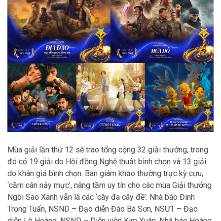
Mùa giải lần thứ 12 sẽ trao tổng cộng 32 giải thưởng, trong
đó có 19 giải do Hội đồng Nghệ thuật bình chọn và 13 giải
do khán giả bình chọn. Ban giám khảo thường trực kỳ cựu,
‘cầm cân nảy mực’, nâng tầm uy tín cho các mùa Giải thưởng
Ngôi Sao Xanh vẫn là các ‘cây đa cây đề’: Nhà báo Đinh
Trọng Tuấn, NSND – Đạo diễn Đào Bá Sơn, NSƯT – Đạo
diễn Lê Hoàng, NSND – Diễn viên Kim Xuân, Nhà báo Hoàng