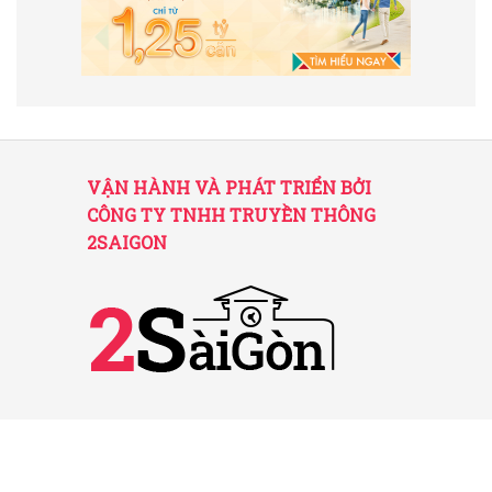
VẬN HÀNH VÀ PHÁT TRIỂN BỞI
CÔNG TY TNHH TRUYỀN THÔNG
2SAIGON
2SAIGON – KÊNH THÔNG TIN HỮU
ÍCH VỀ SÀI GÒN