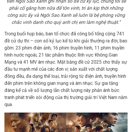
tiên Ngôi Sao Xanh ghi nhận số đề cử kỷ lục, chúng tôi sẽ
phải cố gắng hơn nữa để tôn vinh, tri ân kịp thời những
công sức ấy và Ngôi Sao Xanh sẽ luôn là bệ phóng vững
chắc vinh danh cho quý anh chị em làm nghệ thuật.”
Trong buổi họp báo, ban tổ chức đã công bố tổng cộng 741
đề cử dự thi – con số kỷ lục kể từ khi giải thưởng ra đời, bao
gồm: 23 phim điện ảnh, 16 phim truyền hình, 11 phim truyền
hình nước ngoài, 21 tác phẩm thuộc lĩnh vực Không Gian
Mạng và 41 MV âm nhạc. Mặt bằng đề cử 2025 cho thấy sự
đầu tư mạnh mẽ của các đơn vị sản xuất với chất lượng
đồng đều, đa dạng thể loại, trải rộng từ điện ảnh, truyền hình
đến phim trên không gian mạng và âm nhạc. Sự gia tăng
đáng kể cả về số lượng lẫn chất lượng này phản ánh bức
tranh phát triển sôi động của thị trường giải trí Việt Nam năm
qua.