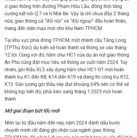
ứ giao thông trên đường Phạm Hữu Lầu, đồng thời tăng
cường kết nối Q.7 và H.Nhà Bè. Vậy là chỉ chưa đầy 2 tháng
nữa, giao thông cả “đối nội” và “đối ngoại” đều hoàn thiện,
mang đến diện mạo mới cho khu Nam TP.HCM.
Tại khu vực phía đông TP.HCM, một nhánh cầu Tăng Long
(TP.Thủ Đức) dự kiến sẽ hoàn thành và thông xe vào tháng
12 tới. Cùng với đó, hầm chui HC1 của dự án nút giao thông
An Phú cũng đặt mục tiêu sẽ thông xe cuối năm 2024. Tuy
nhiên, gói thầu XL5 xây dựng hầm chui HC1-01 mới hoàn
thành trụ K1 đến K8, K14 đến K19 và đang thi công trụ K12,
K13. Sản lượng gói thầu này đạt khoảng 64% nên có thể sẽ
không kịp tiến độ, phải kéo sang tháng 1.2025 mới hoàn
thành.
Mở giai đoạn bứt tốc mới
Nhìn lại từ đầu năm đến nay, năm 2024 đánh dấu bước
chuyển mình rất đáng ghi nhận của ngành giao thông