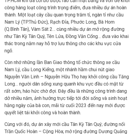
TP.HCM khi đã cởi bỏ được rào cản mặt bằng và vốn để khởi
công hàng loạt công trình trọng điểm, đưa nhiều dự án hoàn
thành. Một loạt cây cầu quan trọng trăm tỉ, ngàn tỉ như cầu
Nam Lý (TP.Thủ Đức), Rạch Đỉa, Phước Long, Bà Hom
(Q.Bình Tân), Vàm Sát 2… cùng nhiều dự án mở rộng đường
như Tân Kỳ Tân Quý, Tên Lửa, Đồng Văn Cống… đưa vào khai
thác trong năm nay hỗ trợ lưu thông cho các khu vực cửa
ngõ.
Còn nhớ những lần Ban Giao thông tổ chức thông xe cầu
Nam Lý, cầu Long Kiểng, một nhánh hầm chui nút giao
Nguyễn Văn Linh – Nguyễn Hữu Thọ hay khởi công cầu Tăng
Long… người dân sống xung quanh khu vực đều có mặt từ
rất sớm, háo hức chờ đợi. Đây đều là những công trình dang
dở nhiều năm, ảnh hưởng trực tiếp tới đời sống và sinh hoạt
hằng ngày của bà con, mãi từ cuối 2023 đến nay mới được
quyết liệt tái khởi công và hoàn thành.
Cùng với đó, dự án xây mới cầu Tân Kỳ Tân Quý; đường nối
Trần Quốc Hoàn – Cộng Hòa; mở rộng đường Dương Quảng