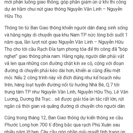
mới phân luồng giao thông, góp phần giảm ùn ứ khi thi công
dự án hầm chui nút giao thông Nguyễn Văn Linh – Nguyễn
Hữu Thọ.
Thông tin từ Ban Giao thông khiến người dân đang sinh sống
và hằng ngày di chuyển qua khu Nam TP nức lòng bởi suốt 1
năm qua, lần lượt nút giao Nguyễn Văn Linh – Nguyễn Hữu
Thọ cho tới cầu Rạch Đỉa tạm phong tỏa để thi công đã “bóp
nghẹt” giao thông phía nam. Hằng ngày, người dân phải vật
vã len qua những con đường chật kín xe cộ, cộng với đoạn
đường di chuyển phải kéo dài hơn, khiến ai cũng đều mệt
mỏi. Nếu 2 công trình này về đích đúng như kế hoạch nêu
trên, hàng loạt tuyến đường nối từ hướng Nhà Bè, Q.7 tới
trung tâm TP như Nguyễn Văn Linh, Nguyễn Hữu Thọ, Lê Văn
Lương, Dương Bá Trạc… sẽ được giải tỏa ùn tắc rất lớn, rút
ngắn cả thời gian và quãng đường di chuyển cho người dân.
Cũng trong tháng 12, Ban Giao thông dự kiến thông xe cầu
Phước Long hơn 700 tỉ đồng bắc qua rạch Phú Xuân sau
nhiều năm lỡ hẹn. Cây cầu góp phần giải quyết tình trạng ùn