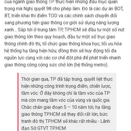
của ngành giao thông TP thực hiện những đầu mục quan
trọng mà Nghị quyết 98 cho phép làm. Đó là các dự án BOT,
BT, triển khai thí điểm TOD và các chính sách chuyển đổi
sang phương tiện giao thông cơ giới sử dụng năng lượng
xanh… Sắp tới ở trung tâm TP, TP.HCM sẽ đầu tư một số nút
giao thông lớn theo quy hoạch, đầu tư một số trục giao
thông chính đô thị, tổ chức giao thông khoa học, tối ưu hóa
hệ thống hạ tầng hiện hữu; đồng thời sẽ huy động tối đa
nguồn lực cùng với các cơ chế đột phá để phát triển nhanh
giao thông công cộng sức chở lớn (hệ thống metro).
Thời gian qua, TP đã tập trung, quyết liệt thực
hiện những công trình trọng điểm, chiến lược,
tầm vóc. Ở đây không chỉ là tầm vóc của TP
mà còn mang tầm vóc của vùng và quốc gia.
Chắc chắn giai đoạn 5 – 10 năm tới, hạ tầng
giao thông TP.HCM sẽ thay đổi rất lớn, bức
tranh đô thị TP.HCM sẽ khác rất nhiều.- Lãnh
đạo Sở GTVT TP.HCM