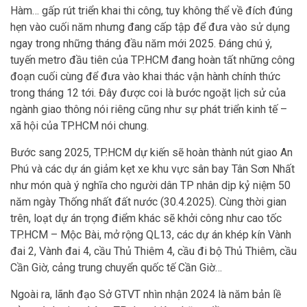
Hàm… gấp rút triển khai thi công, tuy không thể về đích đúng
hẹn vào cuối năm nhưng đang cấp tập để đưa vào sử dụng
ngay trong những tháng đầu năm mới 2025. Đáng chú ý,
tuyến metro đầu tiên của TP.HCM đang hoàn tất những công
đoạn cuối cùng để đưa vào khai thác vận hành chính thức
trong tháng 12 tới. Đây được coi là bước ngoặt lịch sử của
ngành giao thông nói riêng cũng như sự phát triển kinh tế –
xã hội của TP.HCM nói chung.
Bước sang 2025, TP.HCM dự kiến sẽ hoàn thành nút giao An
Phú và các dự án giảm kẹt xe khu vực sân bay Tân Sơn Nhất
như món quà ý nghĩa cho người dân TP nhân dịp kỷ niệm 50
năm ngày Thống nhất đất nước (30.4.2025). Cùng thời gian
trên, loạt dự án trọng điểm khác sẽ khởi công như cao tốc
TP.HCM – Mộc Bài, mở rộng QL13, các dự án khép kín Vành
đai 2, Vành đai 4, cầu Thủ Thiêm 4, cầu đi bộ Thủ Thiêm, cầu
Cần Giờ, cảng trung chuyển quốc tế Cần Giờ…
Ngoài ra, lãnh đạo Sở GTVT nhìn nhận 2024 là năm bản lề