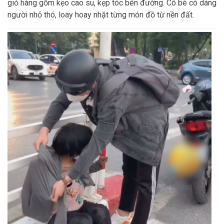
giỏ hàng gồm kẹo cao su, kẹp tóc bên đường. Cô bé có dáng
người nhỏ thó, loay hoay nhặt từng món đồ từ nền đất.