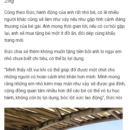
Zing
.
Cũng theo Đức, hành động của anh rất nhỏ bé, có lẽ nhiều
người khác cũng sẽ làm như vậy nếu như gặp tình cảnh đáng
thương của bé gái. Anh mong thời gian tới, nếu có cơ hội gặp
lại, anh sẽ mua tặng bé một ít đồ ăn, đôi dép cùng khẩu
trang mới.
Đức chia sẻ thêm không muốn tặng tiền bởi anh lo ngại em
nhỏ chưa biết chi tiêu, có thể bị lợi dụng.
“Mình thấy rất vui khi có thể giúp đỡ được một chút cho
những người có hoàn cảnh khó khăn hơn mình. Mình mong
rằng những em nhỏ kém may mắn như vậy sẽ được gia đình,
cộng đồng quan tâm nhiều hơn để các bé có thể vô tư học
hành, không còn bị lợi dụng, bóc lột sức lao động”, Đức nói.