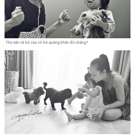
Thợ săn và bà của cô bé quàng khăn đỏ chăng?