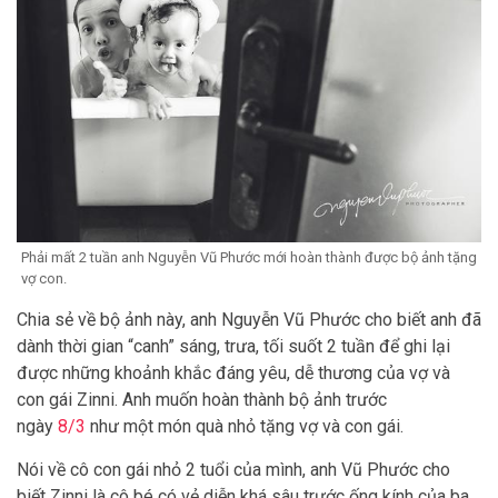
Phải mất 2 tuần anh Nguyễn Vũ Phước mới hoàn thành được bộ ảnh tặng
vợ con.
Chia sẻ về bộ ảnh này, anh Nguyễn Vũ Phước cho biết anh đã
dành thời gian “canh” sáng, trưa, tối suốt 2 tuần để ghi lại
được những khoảnh khắc đáng yêu, dễ thương của vợ và
con gái Zinni. Anh muốn hoàn thành bộ ảnh trước
ngày
8/3
như một món quà nhỏ tặng vợ và con gái.
Nói về cô con gái nhỏ 2 tuổi của mình, anh Vũ Phước cho
biết Zinni là cô bé có vẻ diễn khá sâu trước ống kính của ba.