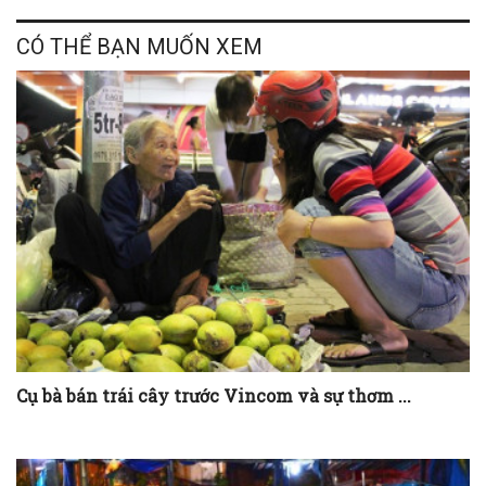
CÓ THỂ BẠN MUỐN XEM
Cụ bà bán trái cây trước Vincom và sự thơm ...