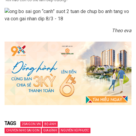
Theo eva
TAGS
2SAIGON.VN
BỘ ẢNH
CHUYEN NHO SAI GON
GIA ĐÌNH
NGUYỄN VŨ PHƯỚC