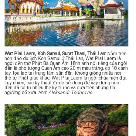
Wat Plai Laem, Koh Samui, Surat Thani, Thái Lan:
Nằm trên
hòn đảo du lịch Koh Samui ở Thái Lan, Wat Plai Laem là
ngôi đền thờ Phật Bà Quan Âm. Hình ảnh nổi tiếng của ngôi
đền là pho tượng Quan Âm cao 20 m màu trắng, có 18 cánh
tay, tọa lạc tại trung tâm sân đền. Không giống nhiều nơi
thờ tự Phật giáo khác, Wat Plai Laem là ngôi chùa hiện đại.
Tuy nhiên, các kỹ thuật được sử dụng để xây dựng ngôi
đền đã có từ nhiều thế kỷ trước và dựa trên những tín
ngưỡng cổ xưa. Ảnh:
Aleksandr Todorovic.