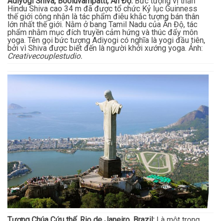
Adiyogi Shiva, Booluvampatti, Ấn Độ:
Bức tượng vị thần
Hindu Shiva cao 34 m đã được tổ chức Kỷ lục Guinness
thế giới công nhận là tác phẩm điêu khắc tượng bán thân
lớn nhất thế giới. Nằm ở bang Tamil Nadu của Ấn Độ, tác
phẩm nhằm mục đích truyền cảm hứng và thúc đẩy môn
yoga. Tên gọi bức tượng Adiyogi có nghĩa là yogi đầu tiên,
bởi vì Shiva được biết đến là người khởi xướng yoga. Ảnh:
Creativecouplestudio.
Tượng Chúa Cứu thế, Rio de Janeiro, Brazil:
Là một trong