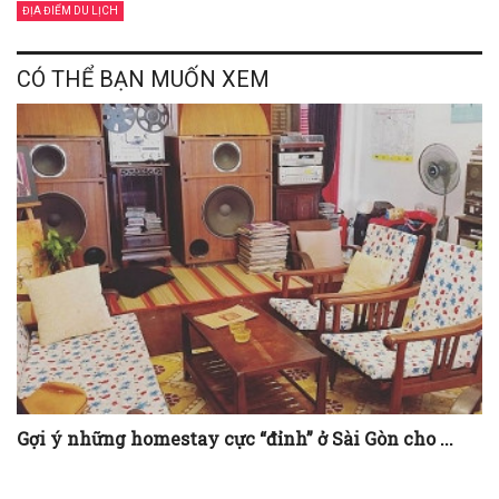
ĐỊA ĐIỂM DU LỊCH
CÓ THỂ BẠN MUỐN XEM
Gợi ý những homestay cực “đỉnh” ở Sài Gòn cho ...