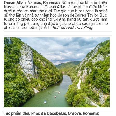
Ocean Atlas, Nassau, Bahamas:
Nằm ở ngoài khơi bờ biển
Nassau của Bahamas, Ocean Atlas là tác phẩm điêu khắc
dưới nước lớn nhất thế giới. Tác giả của bức tượng là nghệ
sĩ, thợ lặn và nhà tự nhiên học Jason deCaires Taylor. Bức
tượng có chiều cao khoảng 5,49 m, nặng 60 tấn, được làm
từ xi măng pH trung tính đặc biệt, cho phép các rạn san hô
phát triển trên bề mặt. Ảnh:
Retired And Travelling.
Tác phẩm điêu khắc đá Decebalus, Orsova, Romania: