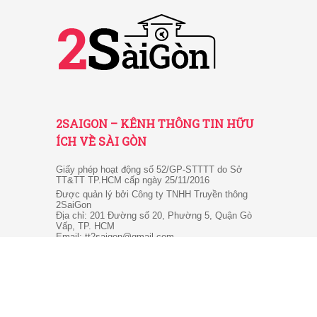
2SAIGON – KÊNH THÔNG TIN HỮU
ÍCH VỀ SÀI GÒN
Giấy phép hoạt động số 52/GP-STTTT do Sở
TT&TT TP.HCM cấp ngày 25/11/2016
Được quản lý bởi Công ty TNHH Truyền thông
2SaiGon
Địa chỉ: 201 Đường số 20, Phường 5, Quận Gò
Vấp, TP. HCM
Email: tt2saigon@gmail.com
Hotline: 0901 436 866
© 2026 2SaiGon.vn giữ bản quyền nội dung trên website
này.