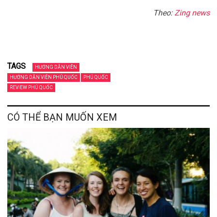
Theo:
Zing news
TAGS
HƯỚNG DẪN VIÊN
HƯỚNG DẪN VIÊN PHÚ QUỐC
PHÚ QUỐC
REVIEW PHÚ QUỐC
CÓ THỂ BẠN MUỐN XEM