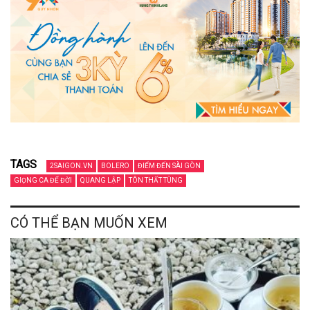
TAGS
2SAIGON.VN
BOLERO
ĐIỂM ĐẾN SÀI GÒN
GIỌNG CA ĐỂ ĐỜI
QUANG LẬP
TÔN THẤT TÙNG
CÓ THỂ BẠN MUỐN XEM