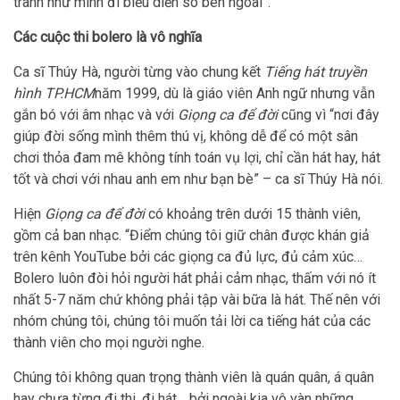
tranh như mình đi biểu diễn sô bên ngoài”.
Các cuộc thi bolero là vô nghĩa
Ca sĩ Thúy Hà, người từng vào chung kết
Tiếng hát truyền
hình TP.HCM
năm 1999, dù là giáo viên Anh ngữ nhưng vẫn
gắn bó với âm nhạc và với
Giọng ca để đời
cũng vì “nơi đây
giúp đời sống mình thêm thú vị, không dễ để có một sân
chơi thỏa đam mê không tính toán vụ lợi, chỉ cần hát hay, hát
tốt và chơi với nhau anh em như bạn bè” – ca sĩ Thúy Hà nói.
Hiện
Giọng ca để đời
có khoảng trên dưới 15 thành viên,
gồm cả ban nhạc. “Điểm chúng tôi giữ chân được khán giả
trên kênh YouTube bởi các giọng ca đủ lực, đủ cảm xúc…
Bolero luôn đòi hỏi người hát phải cảm nhạc, thấm với nó ít
nhất 5-7 năm chứ không phải tập vài bữa là hát. Thế nên với
nhóm chúng tôi, chúng tôi muốn tải lời ca tiếng hát của các
thành viên cho mọi người nghe.
Chúng tôi không quan trọng thành viên là quán quân, á quân
hay chưa từng đi thi, đi hát… bởi ngoài kia vô vàn những