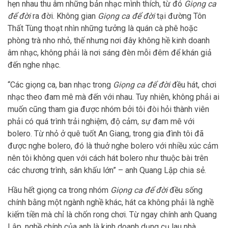
hẹn nhau thu âm những bản nhạc mình thích, từ đó
Giọng ca
để đời
ra đời. Không gian
Giọng ca để đời
tại đường Tôn
Thất Tùng thoạt nhìn những tưởng là quán cà phê hoặc
phòng trà nho nhỏ, thế nhưng nơi đây không hề kinh doanh
âm nhạc, không phải là nơi sáng đèn mỗi đêm để khán giả
đến nghe nhạc.
“Các giọng ca, ban nhạc trong
Giọng ca để đời
đều hát, chơi
nhạc theo đam mê mà đến với nhau. Tuy nhiên, không phải ai
muốn cũng tham gia được nhóm bởi tôi đòi hỏi thành viên
phải có quá trình trải nghiệm, độ cảm, sự đam mê với
bolero. Từ nhỏ ở quê tuốt An Giang, trong gia đình tôi đã
được nghe bolero, đó là thuở nghe bolero với nhiều xúc cảm
nên tôi không quen với cách hát bolero như thuộc bài trên
các chương trình, sân khấu lớn” – anh Quang Lập chia sẻ.
Hầu hết giọng ca trong nhóm
Giọng ca để đời
đều sống
chính bằng một ngành nghề khác, hát ca không phải là nghề
kiếm tiền mà chỉ là chốn rong chơi. Từ ngay chính anh Quang
Lập, nghề chính của anh là kinh doanh dụng cụ lau nhà.