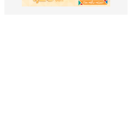
VẬN HÀNH VÀ PHÁT TRIỂN BỞI
CÔNG TY TNHH TRUYỀN THÔNG
2SAIGON
2SAIGON – KÊNH THÔNG TIN HỮU
ÍCH VỀ SÀI GÒN
Giấy phép hoạt động số 52/GP-STTTT do Sở
TT&TT TP.HCM cấp ngày 25/11/2016