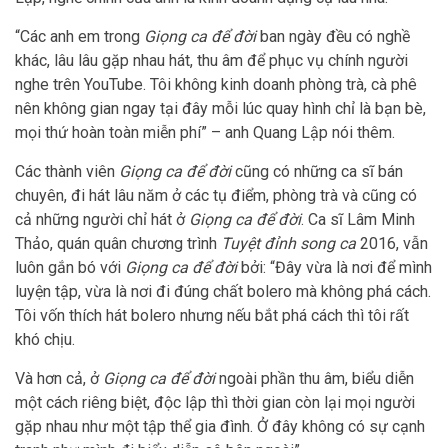
“Các anh em trong
Giọng ca để đời
ban ngày đều có nghề
khác, lâu lâu gặp nhau hát, thu âm để phục vụ chính người
nghe trên YouTube. Tôi không kinh doanh phòng trà, cà phê
nên không gian ngay tại đây mỗi lúc quay hình chỉ là bạn bè,
mọi thứ hoàn toàn miễn phí” – anh Quang Lập nói thêm.
Các thành viên
Giọng ca để đời
cũng có những ca sĩ bán
chuyên, đi hát lâu năm ở các tụ điểm, phòng trà và cũng có
cả những người chỉ hát ở
Giọng ca để đời
. Ca sĩ Lâm Minh
Thảo, quán quân chương trình
Tuyệt đỉnh song ca
2016, vẫn
luôn gắn bó với
Giọng ca để đời
bởi: “Đây vừa là nơi để mình
luyện tập, vừa là nơi đi đúng chất bolero mà không phá cách.
Tôi vốn thích hát bolero nhưng nếu bắt phá cách thì tôi rất
khó chịu.
Và hơn cả, ở
Giọng ca để đời
ngoài phần thu âm, biểu diễn
một cách riêng biệt, độc lập thì thời gian còn lại mọi người
gặp nhau như một tập thể gia đình. Ở đây không có sự cạnh