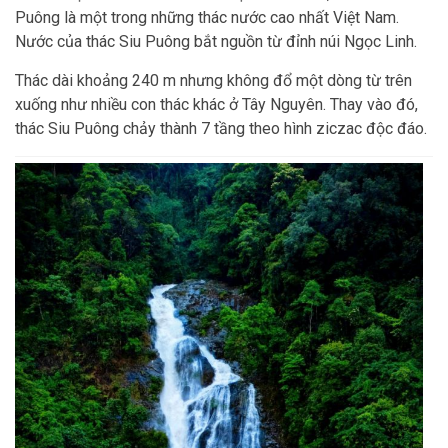
Puông là một trong những thác nước cao nhất Việt Nam.
Nước của thác Siu Puông bắt nguồn từ đỉnh núi Ngọc Linh.
Thác dài khoảng 240 m nhưng không đổ một dòng từ trên
xuống như nhiều con thác khác ở Tây Nguyên. Thay vào đó,
thác Siu Puông chảy thành 7 tầng theo hình ziczac độc đáo.