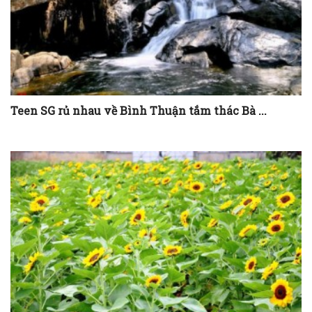
Teen SG rủ nhau về Bình Thuận tắm thác Bà ...