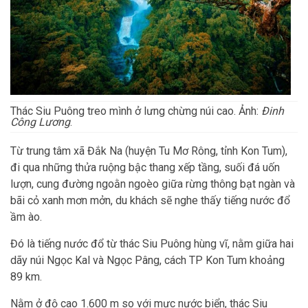
Thác Siu Puông treo mình ở lưng chừng núi cao. Ảnh:
Đinh
Công Lương
.
Từ trung tâm xã Đắk Na (huyện Tu Mơ Rông, tỉnh Kon Tum),
đi qua những thửa ruộng bậc thang xếp tầng, suối đá uốn
lượn, cung đường ngoằn ngoèo giữa rừng thông bạt ngàn và
bãi cỏ xanh mơn mởn, du khách sẽ nghe thấy tiếng nước đổ
ầm ào.
Đó là tiếng nước đổ từ thác Siu Puông hùng vĩ, nằm giữa hai
dãy núi Ngọc Kal và Ngọc Pâng, cách TP Kon Tum khoảng
89 km.
Nằm ở độ cao 1.600 m so với mực nước biển, thác Siu