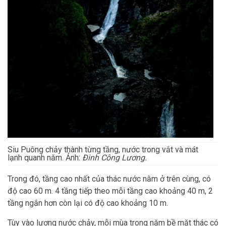
Siu Puông chảy thành từng tầng, nước trong vắt và mát
lạnh quanh năm. Ảnh:
Đinh Công Lương.
Trong đó, tầng cao nhất của thác nước nằm ở trên cùng, có
độ cao 60 m. 4 tầng tiếp theo mỗi tầng cao khoảng 40 m, 2
tầng ngắn hơn còn lại có độ cao khoảng 10 m.
Tùy vào lượng nước chảy, mỗi mùa trong năm bề mặt thác có