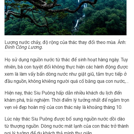
Lượng nước chảy, độ rộng của thác thay đổi theo mùa. Ảnh:
Đinh Công Lương.
Họ sử dụng nguồn nước từ thác để sinh hoạt hàng ngày. Tuy
nhiên, bà con tuyệt đối không thực hiện các hành động được
xem là làm vấy bẩn dòng nước như giặt giũ, tắm trực tiếp ở
đầu nguồn, không khiêng người quá cố băng qua con nước,…
Hiện nay, thác Siu Puông hấp dẫn nhiều khách du lịch đến
khám phá, trải nghiệm. Thời điểm lý tưởng nhất để ngắm trọn
vẹn vẻ đẹp hoàn mỹ của con thác này là khoảng tháng 10.
Lúc này thác Siu Puông được bổ sung nguồn nước dồi dào
từ thượng nguồn. Dòng nước mát lạnh của con thác trở thành
nơi lý tưởng để du khách thả mình thư giãn.