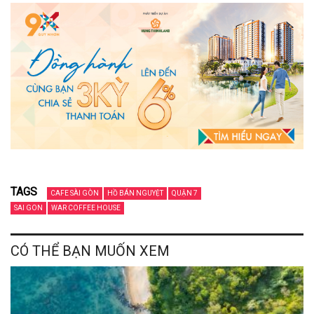
TAGS
CAFE SÀI GÒN
HỒ BÁN NGUYỆT
QUẬN 7
SAI GON
WAR COFFEE HOUSE
CÓ THỂ BẠN MUỐN XEM