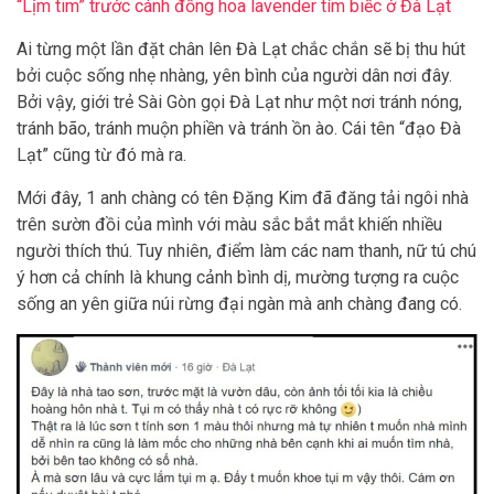
“Lịm tim” trước cánh đồng hoa lavender tím biếc ở Đà Lạt
Ai từng một lần đặt chân lên Đà Lạt chắc chắn sẽ bị thu hút
bởi cuộc sống nhẹ nhàng, yên bình của người dân nơi đây.
Bởi vậy, giới trẻ Sài Gòn gọi Đà Lạt như một nơi tránh nóng,
tránh bão, tránh muộn phiền và tránh ồn ào. Cái tên “đạo Đà
Lạt” cũng từ đó mà ra.
Mới đây, 1 anh chàng có tên Đặng Kim đã đăng tải ngôi nhà
trên sườn đồi của mình với màu sắc bắt mắt khiến nhiều
người thích thú. Tuy nhiên, điểm làm các nam thanh, nữ tú chú
ý hơn cả chính là khung cảnh bình dị, mường tượng ra cuộc
sống an yên giữa núi rừng đại ngàn mà anh chàng đang có.