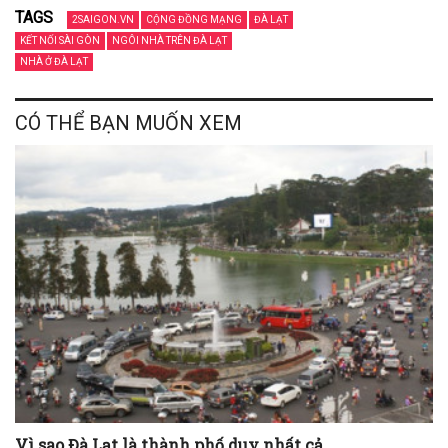
TAGS
2SAIGON.VN
CỘNG ĐỒNG MẠNG
ĐÀ LẠT
KẾT NỐI SÀI GÒN
NGÔI NHÀ TRÊN ĐÀ LẠT
NHÀ Ở ĐÀ LẠT
CÓ THỂ BẠN MUỐN XEM
Vì sao Đà Lạt là thành phố duy nhất cả ...