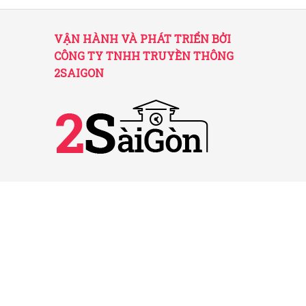
VẬN HÀNH VÀ PHÁT TRIỂN BỞI
CÔNG TY TNHH TRUYỀN THÔNG
2SAIGON
2SAIGON – KÊNH THÔNG TIN HỮU
ÍCH VỀ SÀI GÒN
Giấy phép hoạt động số 52/GP-STTTT do Sở
TT&TT TP.HCM cấp ngày 25/11/2016
Được quản lý bởi Công ty TNHH Truyền thông
2SaiGon
Địa chỉ: 201 Đường số 20, Phường 5, Quận Gò
Vấp, TP. HCM