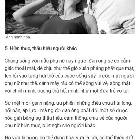
Ảnh minh họa.
5. Hiền thục, thấu hiểu người khác
Chung sống với mẫu phụ nữ này người đàn ông sẽ có cảm
giác thoải mái, dễ chịu như thể gió xuân phảng phất qua mặt,
len lỏi vào từng hơi thở của cuộc sống vậy. Trước mặt người
phụ nữ như thế, cánh mày râu có thể sống vui vẻ, sống thật
với chính mình, buông thả hết mình, như một đứa trẻ vô tư.
Sự mệt mỏi, gánh nặng, ưu phiền, những điều chưa hài lòng,
hối hận, áp lực… mà người đàn ông phải đối mặt sẽ được
hóa giải bằng sự thấu hiểu, cảm thông, chia sẻ của người
phụ nữ hiền thục, biết nghĩ cho người khác.
Họ vừa là nước, có thể dùng hòa, vừa là lửa, có thể thiêu đốt