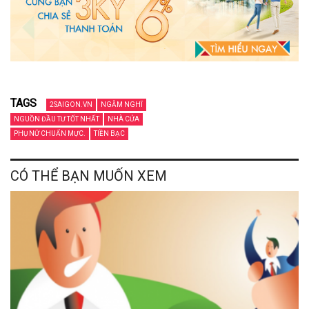
TAGS
2SAIGON.VN
NGẪM NGHĨ
NGUỒN ĐẦU TƯ TỐT NHẤT
NHÀ CỬA
PHỤ NỮ CHUẨN MỰC.
TIỀN BẠC
CÓ THỂ BẠN MUỐN XEM