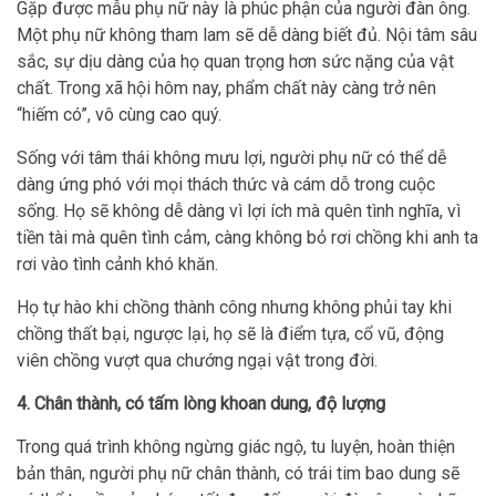
Gặp được mẫu phụ nữ này là phúc phận của người đàn ông.
Một phụ nữ không tham lam sẽ dễ dàng biết đủ. Nội tâm sâu
sắc, sự dịu dàng của họ quan trọng hơn sức nặng của vật
chất. Trong xã hội hôm nay, phẩm chất này càng trở nên
“hiếm có”, vô cùng cao quý.
Sống với tâm thái không mưu lợi, người phụ nữ có thể dễ
dàng ứng phó với mọi thách thức và cám dỗ trong cuộc
sống. Họ sẽ không dễ dàng vì lợi ích mà quên tình nghĩa, vì
tiền tài mà quên tình cảm, càng không bỏ rơi chồng khi anh ta
rơi vào tình cảnh khó khăn.
Họ tự hào khi chồng thành công nhưng không phủi tay khi
chồng thất bại, ngược lại, họ sẽ là điểm tựa, cổ vũ, động
viên chồng vượt qua chướng ngại vật trong đời.
4. Chân thành, có tấm lòng khoan dung, độ lượng
Trong quá trình không ngừng giác ngộ, tu luyện, hoàn thiện
bản thân, người phụ nữ chân thành, có trái tim bao dung sẽ