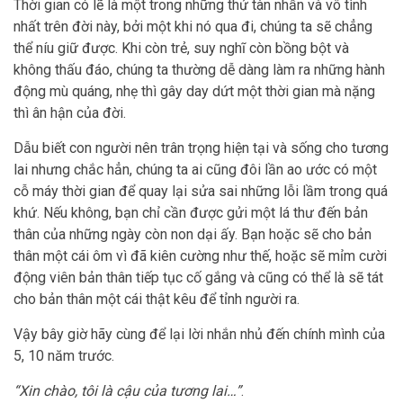
Thời gian có lẽ là một trong những thứ tàn nhẫn và vô tình
nhất trên đời này, bởi một khi nó qua đi, chúng ta sẽ chẳng
thể níu giữ được. Khi còn trẻ, suy nghĩ còn bồng bột và
không thấu đáo, chúng ta thường dễ dàng làm ra những hành
động mù quáng, nhẹ thì gây day dứt một thời gian mà nặng
thì ân hận của đời.
Dẫu biết con người nên trân trọng hiện tại và sống cho tương
lai nhưng chắc hẳn, chúng ta ai cũng đôi lần ao ước có một
cỗ máy thời gian để quay lại sửa sai những lỗi lầm trong quá
khứ. Nếu không, bạn chỉ cần được gửi một lá thư đến bản
thân của những ngày còn non dại ấy. Bạn hoặc sẽ cho bản
thân một cái ôm vì đã kiên cường như thế, hoặc sẽ mỉm cười
động viên bản thân tiếp tục cố gắng và cũng có thể là sẽ tát
cho bản thân một cái thật kêu để tỉnh người ra.
Vậy bây giờ hãy cùng để lại lời nhắn nhủ đến chính mình của
5, 10 năm trước.
“Xin chào, tôi là cậu của tương lai…”
.