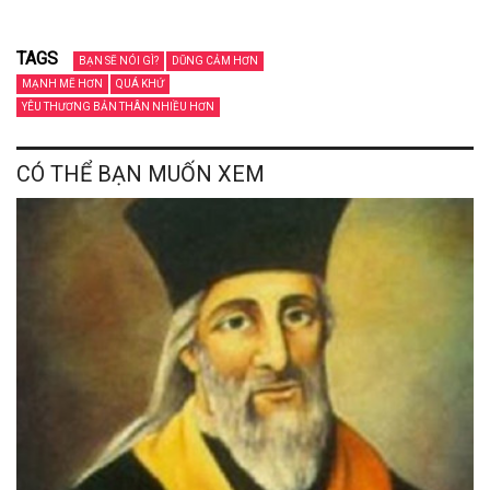
TAGS
BẠN SẼ NÓI GÌ?
DŨNG CẢM HƠN
MẠNH MẼ HƠN
QUÁ KHỨ
YÊU THƯƠNG BẢN THÂN NHIỀU HƠN
CÓ THỂ BẠN MUỐN XEM