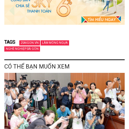
TAGS
2SAIGON.VN
LÀM MÓNG NGỰA
NGHỀ NGHIỆP SÀI GÒN
CÓ THỂ BẠN MUỐN XEM