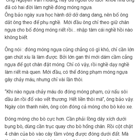
đã có hai đời làm nghề đóng móng ngựa.
Ông bảo ngày xưa học hành dở dở dang dang, nên bố ông
dắt ông theo để phụ nghề. Mới đầu ông chỉ theo giữ chân
ngựa cho bố đóng móng riết rồi… nhập tâm cái nghề hồi nào
không biết.
Ông nói : đóng móng ngựa cũng chẳng có gì khó, chỉ cần lớn
gan chút xíu là làm được. Bởi lớn gan thì mới dám cầm cẳng
ngựa để gọt chân đặt móng. Chỉ có vậy, rồi nghề dạy nghề
làm riết mà quen. Mới đầu, có thể đóng phạm móng ngựa
gây chảy máu, nhưng chỉ vài lần thôi.
“Khi nào ngựa chảy máu do đóng móng phạm, cứ nấu sôi
dầu ăn rồi đổ vào vết thương. Hết liền thôi mà”, ông bảo vậy.
Ngày còn thanh niên, ông còn đóng cả móng cho bò kéo xe.
Đóng móng cho bò cực hơn. Cần phải lồng dây xích dưới
bụng bò, dùng cần trục quay cho bò hổng chân. Rồi cột chặt
4 chân của bò vào cây tầm vông được đóng dưới đất. Mà