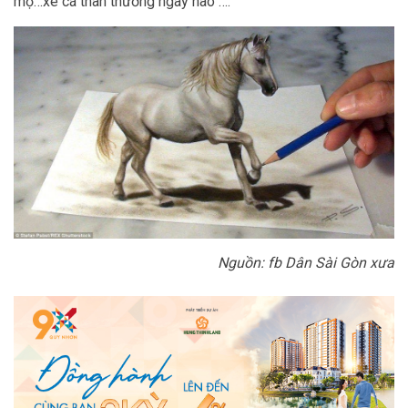
mộ…xe cá thân thương ngày nào ….
Nguồn: fb Dân Sài Gòn xưa