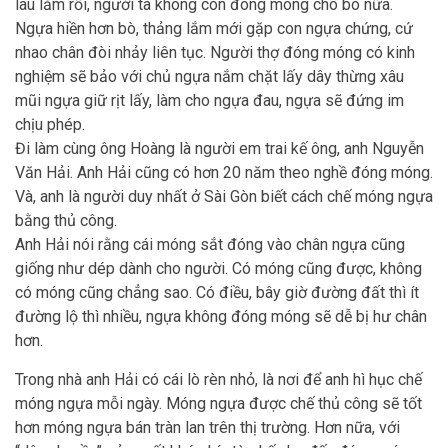
lâu lắm rồi, người ta không còn đóng móng cho bò nữa.
Ngựa hiền hơn bò, thảng lắm mới gặp con ngựa chứng, cứ
nhao chân đòi nhảy liên tục. Người thợ đóng móng có kinh
nghiệm sẽ bảo với chủ ngựa nắm chặt lấy dây thừng xâu
mũi ngựa giữ rịt lấy, làm cho ngựa đau, ngựa sẽ đứng im
chịu phép.
Đi làm cùng ông Hoàng là người em trai kế ông, anh Nguyễn
Văn Hải. Anh Hải cũng có hơn 20 năm theo nghề đóng móng.
Và, anh là người duy nhất ở Sài Gòn biết cách chế móng ngựa
bằng thủ công.
Anh Hải nói rằng cái móng sắt đóng vào chân ngựa cũng
giống như dép dành cho người. Có móng cũng được, không
có móng cũng chẳng sao. Có điều, bây giờ đường đất thì ít
đường lộ thì nhiều, ngựa không đóng móng sẽ dễ bị hư chân
hơn.
Trong nhà anh Hải có cái lò rèn nhỏ, là nơi để anh hì hục chế
móng ngựa mỗi ngày. Móng ngựa được chế thủ công sẽ tốt
hơn móng ngựa bán tràn lan trên thị trường. Hơn nữa, với