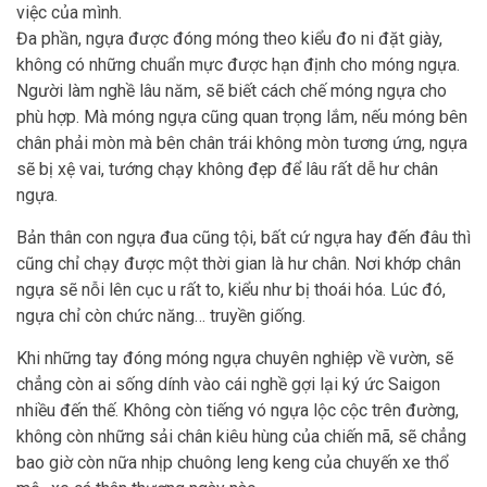
việc của mình.
Đa phần, ngựa được đóng móng theo kiểu đo ni đặt giày,
không có những chuẩn mực được hạn định cho móng ngựa.
Người làm nghề lâu năm, sẽ biết cách chế móng ngựa cho
phù hợp. Mà móng ngựa cũng quan trọng lắm, nếu móng bên
chân phải mòn mà bên chân trái không mòn tương ứng, ngựa
sẽ bị xệ vai, tướng chạy không đẹp để lâu rất dễ hư chân
ngựa.
Bản thân con ngựa đua cũng tội, bất cứ ngựa hay đến đâu thì
cũng chỉ chạy được một thời gian là hư chân. Nơi khớp chân
ngựa sẽ nỗi lên cục u rất to, kiểu như bị thoái hóa. Lúc đó,
ngựa chỉ còn chức năng… truyền giống.
Khi những tay đóng móng ngựa chuyên nghiệp về vườn, sẽ
chẳng còn ai sống dính vào cái nghề gợi lại ký ức Saigon
nhiều đến thế. Không còn tiếng vó ngựa lộc cộc trên đường,
không còn những sải chân kiêu hùng của chiến mã, sẽ chẳng
bao giờ còn nữa nhịp chuông leng keng của chuyến xe thổ