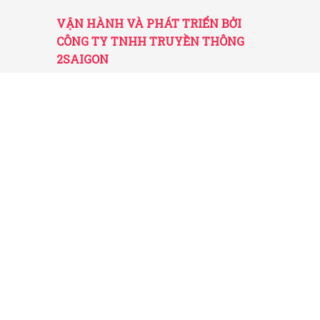
VẬN HÀNH VÀ PHÁT TRIỂN BỞI
CÔNG TY TNHH TRUYỀN THÔNG
2SAIGON
2SAIGON – KÊNH THÔNG TIN HỮU
ÍCH VỀ SÀI GÒN
Giấy phép hoạt động số 52/GP-STTTT do Sở
TT&TT TP.HCM cấp ngày 25/11/2016
Được quản lý bởi Công ty TNHH Truyền thông
2SaiGon
Địa chỉ: 201 Đường số 20, Phường 5, Quận Gò
Vấp, TP. HCM
Email: tt2saigon@gmail.com