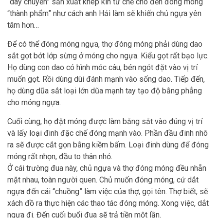
“dây chuyền” sản xuất khép kín từ chế cho đến đóng móng
“thành phẩm” như cách anh Hải làm sẽ khiến chủ ngựa yên
tâm hơn…
Để có thể đóng móng ngựa, thợ đóng móng phải dùng dao
sắt gọt bớt lớp sừng ở móng cho ngựa. Kiểu gọt rất bạo lực.
Họ dùng con dao có hình móc câu, bén ngót đặt vào vị trí
muốn gọt. Rồi dùng dùi đánh mạnh vào sống dao. Tiếp đến,
họ dùng dũa sắt loại lớn dũa mạnh tay tạo độ bằng phẳng
cho móng ngựa.
Cuối cùng, họ đặt móng được làm bằng sắt vào đúng vị trí
và lấy loại đinh đặc chế đóng mạnh vào. Phần đầu đinh nhô
ra sẽ được cắt gọn bằng kiềm bấm. Loại đinh dùng để đóng
móng rất nhọn, đầu to thân nhỏ.
Ở cái trường đua này, chủ ngựa và thợ đóng móng đều nhẵn
mặt nhau, toàn người quen. Chủ muốn đóng móng, cứ dắt
ngựa đến cái “chuồng” làm việc của thợ, gọi tên. Thợ biết, sẽ
xách đồ ra thực hiện các thao tác đóng móng. Xong việc, dắt
ngựa đi. Đến cuối buổi đua sẽ trả tiền một lần.