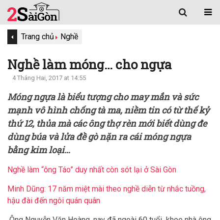
Trang chủ
Nghề
Nghề làm móng… cho ngựa
4 Tháng Hai, 2017 at 14:55
Móng ngựa là biểu tượng cho may mắn và sức
mạnh vô hình chống tà ma, niềm tin có từ thế kỷ
thứ 12, thủa mà các ông thợ rèn mới biết dùng đe
dùng búa và lửa đề gò nặn ra cái móng ngựa
bằng kim loại…
Nghề làm “ông Táo” duy nhất còn sót lại ở Sài Gòn
Minh Dũng: 17 năm miệt mài theo nghề diễn từ nhắc tuồng,
hậu đài đến ngôi quán quân
Ông Nguyễn Văn Hoàng, nay đã ngoài 60 tuổi khoe nhà ông