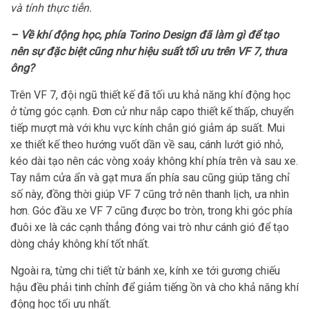
và tính thực tiễn.
– Về khí động học, phía Torino Design đã làm gì để tạo
nên sự đặc biệt cũng như hiệu suất tối ưu trên VF 7, thưa
ông?
Trên VF 7, đội ngũ thiết kế đã tối ưu khả năng khí động học
ở từng góc cạnh. Đơn cử như nắp capo thiết kế thấp, chuyển
tiếp mượt mà với khu vực kính chắn gió giảm áp suất. Mui
xe thiết kế theo hướng vuốt dần về sau, cánh lướt gió nhỏ,
kéo dài tạo nên các vòng xoáy không khí phía trên và sau xe.
Tay nắm cửa ẩn và gạt mưa ẩn phía sau cũng giúp tăng chỉ
số này, đồng thời giúp VF 7 cũng trở nên thanh lịch, ưa nhìn
hơn. Góc đầu xe VF 7 cũng được bo tròn, trong khi góc phía
đuôi xe là các cạnh thẳng đóng vai trò như cánh gió để tạo
dòng chảy không khí tốt nhất.
Ngoài ra, từng chi tiết từ bánh xe, kính xe tới gương chiếu
hậu đều phải tinh chỉnh để giảm tiếng ồn và cho khả năng khí
động học tối ưu nhất.