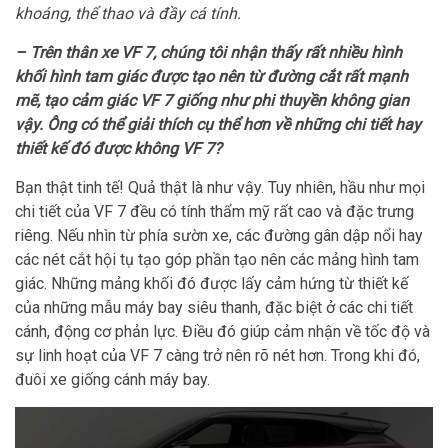
khoáng, thể thao và đầy cá tính.
– Trên thân xe VF 7, chúng tôi nhận thấy rất nhiều hình
khối hình tam giác được tạo nên từ đường cắt rất mạnh
mẽ, tạo cảm giác VF 7 giống như phi thuyền không gian
vậy. Ông có thể giải thích cụ thể hơn về những chi tiết hay
thiết kế đó được không VF 7?
Bạn thật tinh tế! Quả thật là như vậy. Tuy nhiên, hầu như mọi
chi tiết của VF 7 đều có tính thẩm mỹ rất cao và đặc trưng
riêng. Nếu nhìn từ phía sườn xe, các đường gân dập nổi hay
các nét cắt hội tụ tạo góp phần tạo nên các mảng hình tam
giác. Những mảng khối đó được lấy cảm hứng từ thiết kế
của những mẫu máy bay siêu thanh, đặc biệt ở các chi tiết
cánh, động cơ phản lực. Điều đó giúp cảm nhận về tốc độ và
sự linh hoạt của VF 7 càng trở nên rõ nét hơn. Trong khi đó,
đuôi xe giống cánh máy bay.