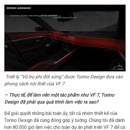
Triết lý “Vũ trụ phi đối xứng” được Torino Design đưa vào
phong cách nội thất của VF 7
– Thực tế, để làm nên một tác phẩm như VF 7, Torino
Design đã phải qua quá trình làm việc ra sao?
Để giải quyết những bài toán ấy, tất cả nhóm thiết kế của
Torino Design đã cùng đóng góp ý tưởng. Chúng tôi đã dành
hơn 80.000 giờ làm việc cho toàn dự án phát triển VF 7 để có