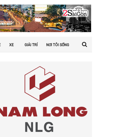
Ệ
XE
GIẢI TRÍ
NƠI TÔI SỐNG