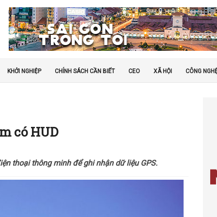
KHỞI NGHIỆP
CHÍNH SÁCH CẦN BIẾT
CEO
XÃ HỘI
CÔNG NGH
âm có HUD
iện thoại thông minh để ghi nhận dữ liệu GPS.