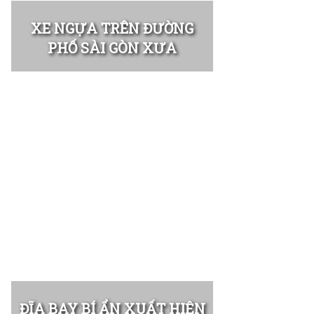
XE NGỰA TRÊN ĐƯỜNG
PHỐ SÀI GÒN XƯA
ĐĨA BAY BÍ ẨN XUẤT HIỆN