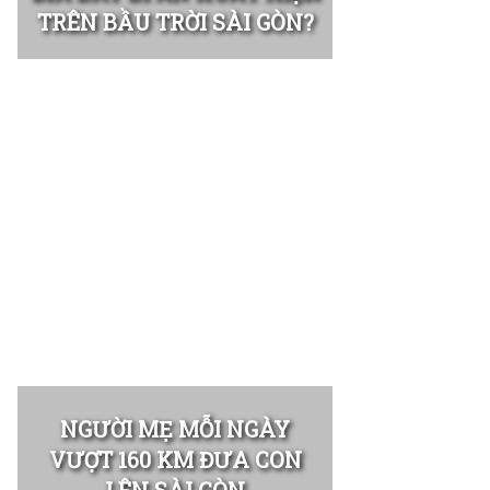
TRÊN BẦU TRỜI SÀI GÒN?
NGƯỜI MẸ MỖI NGÀY
VƯỢT 160 KM ĐƯA CON