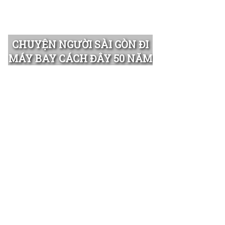
CHUYỆN NGƯỜI SÀI GÒN ĐI
MÁY BAY CÁCH ĐÂY 50 NĂM