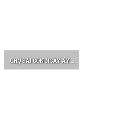
CHỢ SÀI GÒN NGÀY ẤY …