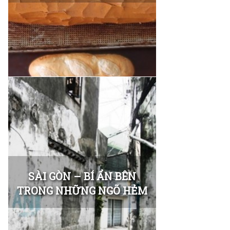
SÀI GÒN – BÍ ẨN BÊN
TRONG NHỮNG NGÕ HẺM