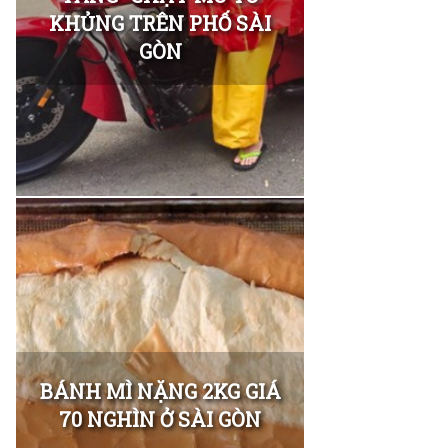
KHỦNG TRÊN PHỐ SÀI
GÒN
BÁNH MÌ NẶNG 2KG GIÁ
70 NGHÌN Ở SÀI GÒN