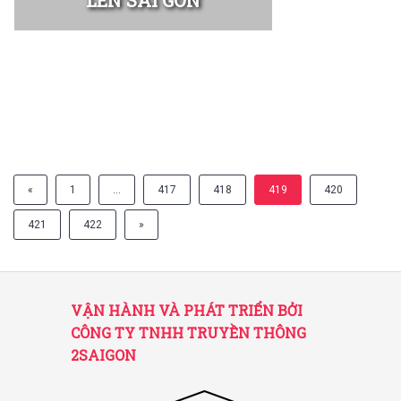
LÊN SÀI GÒN
«
1
…
417
418
419
420
421
422
»
VẬN HÀNH VÀ PHÁT TRIỂN BỞI
CÔNG TY TNHH TRUYỀN THÔNG
2SAIGON