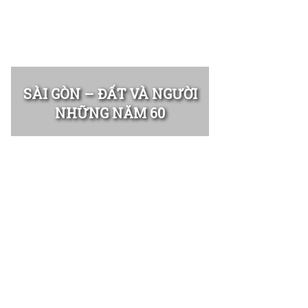
SÀI GÒN – ĐẤT VÀ NGƯỜI
NHỮNG NĂM 60