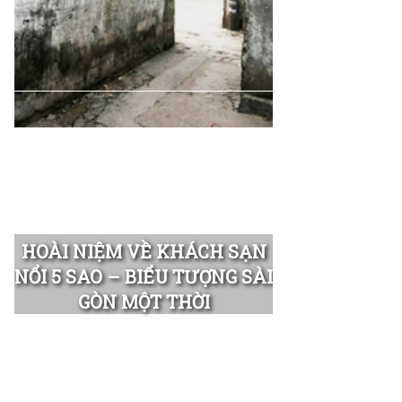
HOÀI NIỆM VỀ KHÁCH SẠN
NỔI 5 SAO – BIỂU TƯỢNG SÀI
GÒN MỘT THỜI