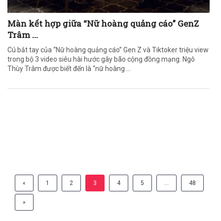
Màn kết hợp giữa “Nữ hoàng quảng cáo” GenZ
Trâm ...
Cú bắt tay của “Nữ hoàng quảng cáo” Gen Z và Tiktoker triệu view
trong bộ 3 video siêu hài hước gây bão cộng đồng mạng. Ngô
Thùy Trâm được biết đến là “nữ hoàng ...
«
1
2
3
4
5
…
48
»