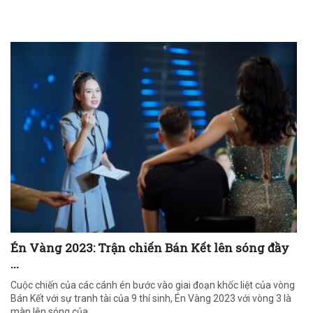
Én Vàng 2023: Trận chiến Bán Kết lên sóng đầy
...
Cuộc chiến của các cánh én bước vào giai đoạn khốc liệt của vòng
Bán Kết với sự tranh tài của 9 thí sinh, Én Vàng 2023 với vòng 3 là
màn lên sóng của ...