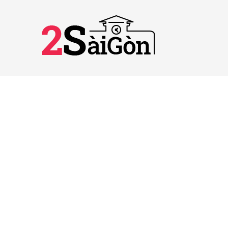
2SAIGON – KÊNH THÔNG TIN HỮU
ÍCH VỀ SÀI GÒN
Giấy phép hoạt động số 52/GP-STTTT do Sở
TT&TT TP.HCM cấp ngày 25/11/2016
Được quản lý bởi Công ty TNHH Truyền thông
2SaiGon
Địa chỉ: 201 Đường số 20, Phường 5, Quận Gò
Vấp, TP. HCM
Email: tt2saigon@gmail.com
Hotline: 0901 436 866
© 2026 2SaiGon.vn giữ bản quyền nội dung trên website