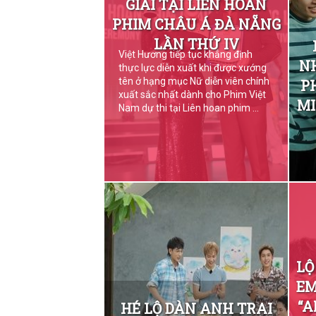
GIẢI TẠI LIÊN HOAN
PHIM CHÂU Á ĐÀ NẴNG
LẦN THỨ IV
Việt Hương tiếp tục khẳng định
N
thực lực diễn xuất khi được xướng
tên ở hạng mục Nữ diễn viên chính
P
xuất sắc nhất dành cho Phim Việt
MI
Nam dự thi tại Liên hoan phim ...
LỘ
EM
“A
HÉ LỘ DÀN ANH TRAI