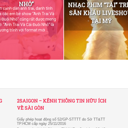
NHỎ”
NHẠC PHIM “TÀI” TR
n cạnh dàn anh trai, danh tính
SÂN KHẤU LIVESH
a các em bé show “Anh Trai Và
i Đuôi Nhỏ” cũng rất được mong
TẠI MỸ
ờ. “Anh Trai Và Cái Đuôi Nhỏ” là
ương trình với format mới ...
G
2SAIGON – KÊNH THÔNG TIN HỮU ÍCH
VỀ SÀI GÒN
Giấy phép hoạt động số 52/GP-STTTT do Sở TT&TT
TP.HCM cấp ngày 25/11/2016