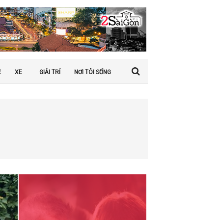
Ệ
XE
GIẢI TRÍ
NƠI TÔI SỐNG