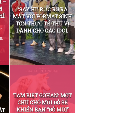
H –
M
“SAY HI” RỰC RỠ RA
HỈ
MẮT VỚI FORMAT SINH
TỒN THỰC TẾ THÚ VỊ
er
DÀNH CHO CÁC IDOL
8,
TẠM BIỆT GOHAN: MỘT
CHÚ CHÓ MŨI ĐỎ SẼ
KHIẾN BẠN “ĐỎ MŨI”
ÁT