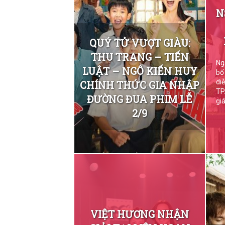
N
QUÝ TỬ VƯỢT GIÀU:
THU TRANG – TIẾN
Ng
LUẬT – NGÔ KIẾN HUY
bố
di
CHÍNH THỨC GIA NHẬP
TP
ĐƯỜNG ĐUA PHIM LỄ
giá
2/9
VIỆT HƯƠNG NHẬN