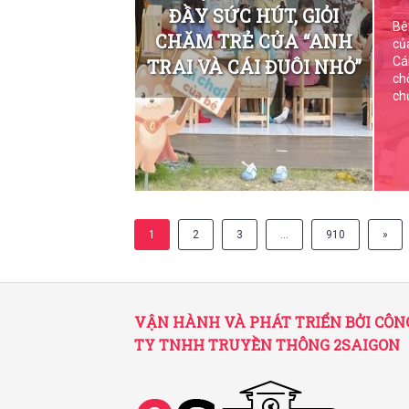
ĐẦY SỨC HÚT, GIỎI
Bê
CHĂM TRẺ CỦA “ANH
củ
Cá
TRAI VÀ CÁI ĐUÔI NHỎ”
ch
ch
1
2
3
…
910
»
VẬN HÀNH VÀ PHÁT TRIỂN BỞI CÔN
TY TNHH TRUYỀN THÔNG 2SAIGON