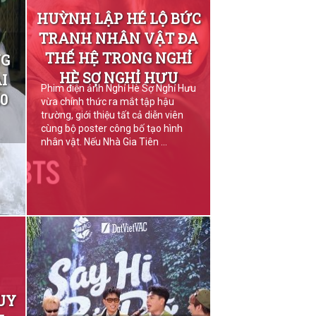
HUỲNH LẬP HÉ LỘ BỨC
TRANH NHÂN VẬT ĐA
THẾ HỆ TRONG NGHỈ
NG
HÈ SỢ NGHỈ HƯU
I
Phim điện ảnh Nghỉ Hè Sợ Nghỉ Hưu
0
vừa chính thức ra mắt tập hậu
trường, giới thiệu tất cả diễn viên
cùng bộ poster công bố tạo hình
nhân vật. Nếu Nhà Gia Tiên ...
UY