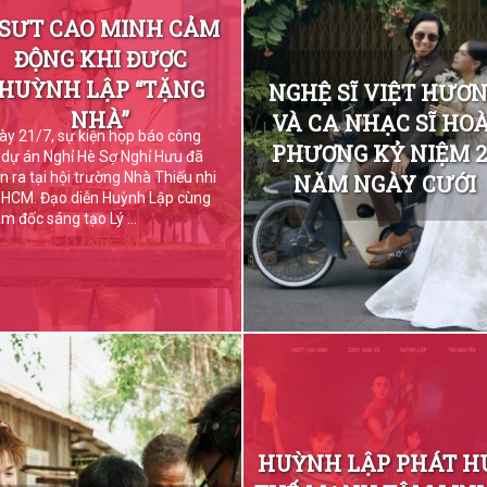
SƯT CAO MINH CẢM
ĐỘNG KHI ĐƯỢC
HUỲNH LẬP “TẶNG
NGHỆ SĨ VIỆT HƯƠ
NHÀ”
VÀ CA NHẠC SĨ HOÀ
ày 21/7, sự kiện họp báo công
PHƯƠNG KỶ NIỆM 2
 dự án Nghỉ Hè Sợ Nghỉ Hưu đã
ễn ra tại hội trường Nhà Thiếu nhi
NĂM NGÀY CƯỚI
.HCM. Đạo diễn Huỳnh Lập cùng
m đốc sáng tạo Lý ...
HUỲNH LẬP PHÁT H