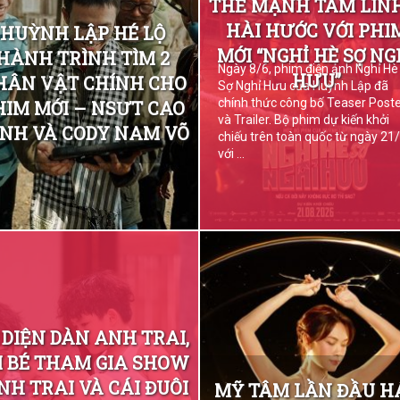
THẾ MẠNH TÂM LIN
HÀI HƯỚC VỚI PHI
HUỲNH LẬP HÉ LỘ
MỚI “NGHỈ HÈ SỢ NG
HÀNH TRÌNH TÌM 2
Ngày 8/6, phim điện ảnh Nghỉ Hè
HƯU”
HÂN VẬT CHÍNH CHO
Sợ Nghỉ Hưu của Huỳnh Lập đã
chính thức công bố Teaser Post
HIM MỚI – NSƯT CAO
và Trailer. Bộ phim dự kiến khởi
NH VÀ CODY NAM VÕ
chiếu trên toàn quốc từ ngày 21/
với ...
 DIỆN DÀN ANH TRAI,
 BÉ THAM GIA SHOW
NH TRAI VÀ CÁI ĐUÔI
MỸ TÂM LẦN ĐẦU H