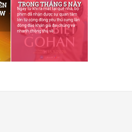
TRONG THÁNG 5 NÀY
ÊN
Ngay từ khi ra mắt tại quê nhà, bộ
OW
phim đã nhận được sự quan tâm
lớn từ cộng đồng yêu thú cưng lẫn
đông đảo khán giả đại chúng và
nhanh chóng thu về ...