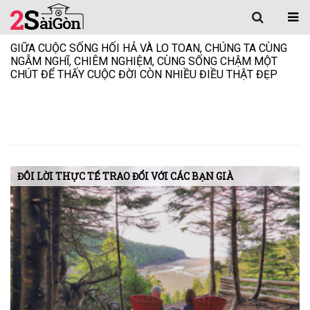
GIỮA CUỘC SỐNG HỐI HẢ VÀ LO TOAN, CHÚNG TA CÙNG
NGẪM NGHĨ, CHIÊM NGHIỆM, CÙNG SỐNG CHẬM MỘT
CHÚT ĐỂ THẤY CUỘC ĐỜI CÒN NHIỀU ĐIỀU THẬT ĐẸP
ĐÔI LỜI THỰC TẾ TRAO ĐỔI VỚI CÁC BẠN GIÀ