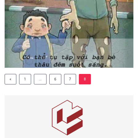
«
1
…
6
7
8