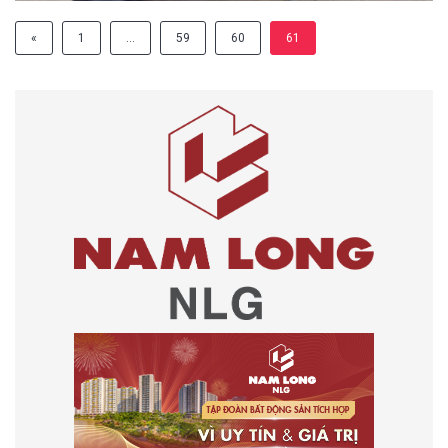
«
1
…
59
60
61