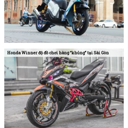
Honda Winner độ đồ chơi hàng “khủng” tại Sài Gòn