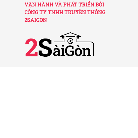
VẬN HÀNH VÀ PHÁT TRIỂN BỞI
CÔNG TY TNHH TRUYỀN THÔNG
2SAIGON
2SAIGON – KÊNH THÔNG TIN HỮU
ÍCH VỀ SÀI GÒN
Giấy phép hoạt động số 52/GP-STTTT do Sở
TT&TT TP.HCM cấp ngày 25/11/2016
Được quản lý bởi Công ty TNHH Truyền thông
2SaiGon
Địa chỉ: 201 Đường số 20, Phường 5, Quận Gò
Vấp, TP. HCM
Email: tt2saigon@gmail.com
Hotline: 0901 436 866