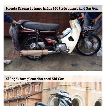
Honda Dream II hàng hiếm 140 triệu chưa bán ở Sài Gòn
SH độ “khủng” của dân chơi Sài Gòn