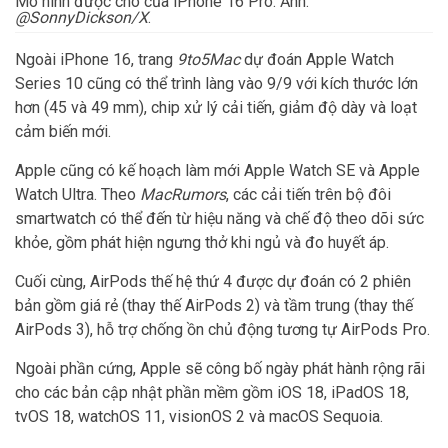
Mô hình được cho của iPhone 16 Pro. Ảnh:
@SonnyDickson/X
.
Ngoài iPhone 16, trang
9to5Mac
dự đoán Apple Watch
Series 10 cũng có thể trình làng vào 9/9 với kích thước lớn
hơn (45 và 49 mm), chip xử lý cải tiến, giảm độ dày và loạt
cảm biến mới.
Apple cũng có kế hoạch làm mới Apple Watch SE và Apple
Watch Ultra. Theo
MacRumors
, các cải tiến trên bộ đôi
smartwatch có thể đến từ hiệu năng và chế độ theo dõi sức
khỏe, gồm phát hiện ngưng thở khi ngủ và đo huyết áp.
Cuối cùng, AirPods thế hệ thứ 4 được dự đoán có 2 phiên
bản gồm giá rẻ (thay thế AirPods 2) và tầm trung (thay thế
AirPods 3), hỗ trợ chống ồn chủ động tương tự AirPods Pro.
Ngoài phần cứng, Apple sẽ công bố ngày phát hành rộng rãi
cho các bản cập nhật phần mềm gồm iOS 18, iPadOS 18,
tvOS 18, watchOS 11, visionOS 2 và macOS Sequoia.