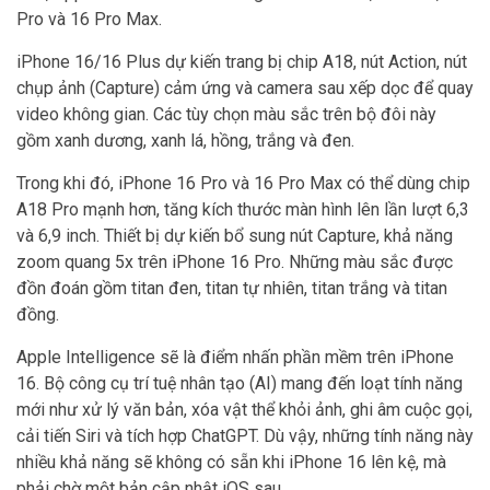
Pro và 16 Pro Max.
iPhone 16/16 Plus dự kiến trang bị chip A18, nút Action, nút
chụp ảnh (Capture) cảm ứng và camera sau xếp dọc để quay
video không gian. Các tùy chọn màu sắc trên bộ đôi này
gồm xanh dương, xanh lá, hồng, trắng và đen.
Trong khi đó, iPhone 16 Pro và 16 Pro Max có thể dùng chip
A18 Pro mạnh hơn, tăng kích thước màn hình lên lần lượt 6,3
và 6,9 inch. Thiết bị dự kiến bổ sung nút Capture, khả năng
zoom quang 5x trên iPhone 16 Pro. Những màu sắc được
đồn đoán gồm titan đen, titan tự nhiên, titan trắng và titan
đồng.
Apple Intelligence sẽ là điểm nhấn phần mềm trên iPhone
16. Bộ công cụ trí tuệ nhân tạo (AI) mang đến loạt tính năng
mới như xử lý văn bản, xóa vật thể khỏi ảnh, ghi âm cuộc gọi,
cải tiến Siri và tích hợp ChatGPT. Dù vậy, những tính năng này
nhiều khả năng sẽ không có sẵn khi iPhone 16 lên kệ, mà
phải chờ một bản cập nhật iOS sau.