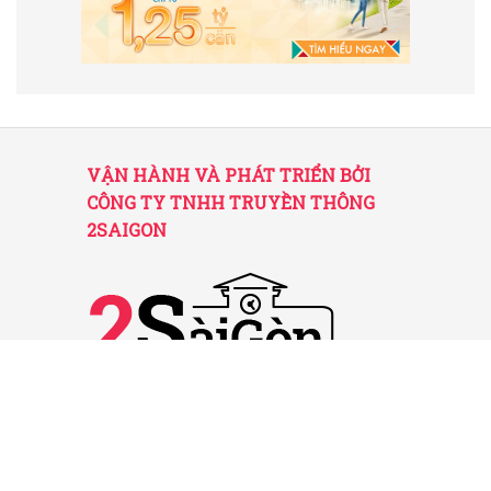
VẬN HÀNH VÀ PHÁT TRIỂN BỞI
CÔNG TY TNHH TRUYỀN THÔNG
2SAIGON
2SAIGON – KÊNH THÔNG TIN HỮU
ÍCH VỀ SÀI GÒN