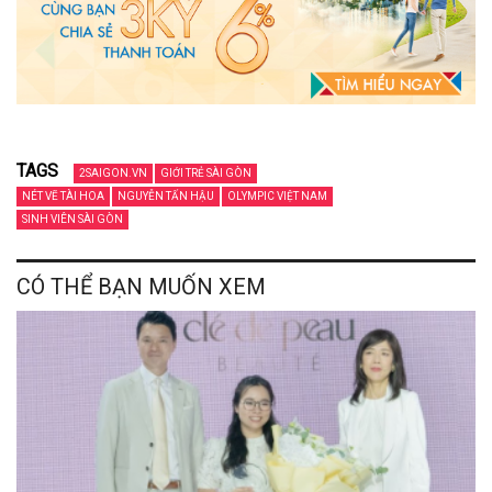
TAGS
2SAIGON.VN
GIỚI TRẺ SÀI GÒN
NÉT VẼ TÀI HOA
NGUYỄN TẤN HẬU
OLYMPIC VIỆT NAM
SINH VIÊN SÀI GÒN
CÓ THỂ BẠN MUỐN XEM