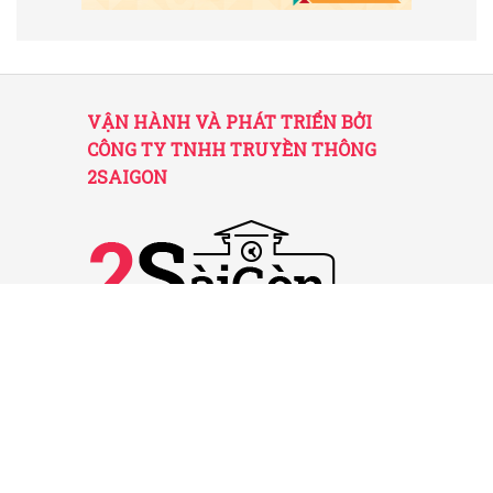
VẬN HÀNH VÀ PHÁT TRIỂN BỞI
CÔNG TY TNHH TRUYỀN THÔNG
2SAIGON
2SAIGON – KÊNH THÔNG TIN HỮU
ÍCH VỀ SÀI GÒN
Giấy phép hoạt động số 52/GP-STTTT do Sở
TT&TT TP.HCM cấp ngày 25/11/2016