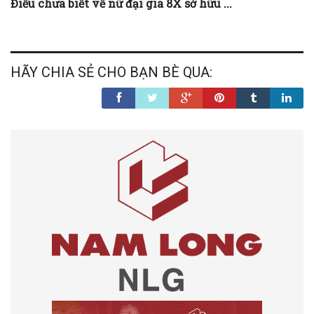
Điều chưa biết về nữ đại gia 8X sở hữu ...
HÃY CHIA SẺ CHO BẠN BÈ QUA: