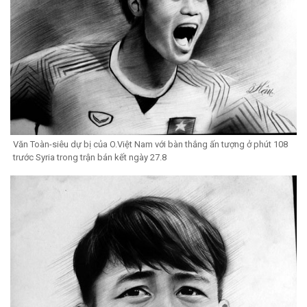
Văn Toàn-siêu dự bị của O.Việt Nam với bàn thắng ấn tượng ở phút 108
trước Syria trong trận bán kết ngày 27.8