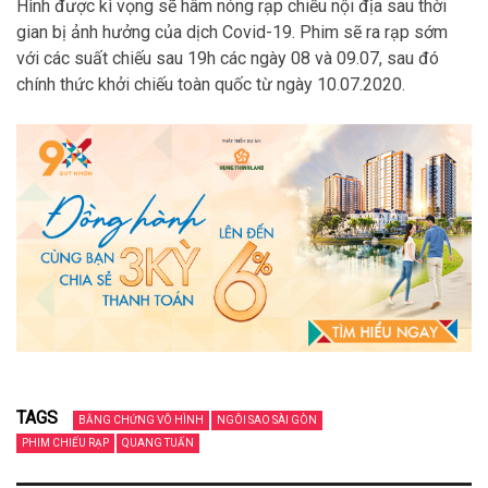
Hình được kì vọng sẽ hâm nóng rạp chiếu nội địa sau thời
gian bị ảnh hưởng của dịch Covid-19. Phim sẽ ra rạp sớm
với các suất chiếu sau 19h các ngày 08 và 09.07, sau đó
chính thức khởi chiếu toàn quốc từ ngày 10.07.2020.
TAGS
BẰNG CHỨNG VÔ HÌNH
NGÔI SAO SÀI GÒN
PHIM CHIẾU RẠP
QUANG TUẤN