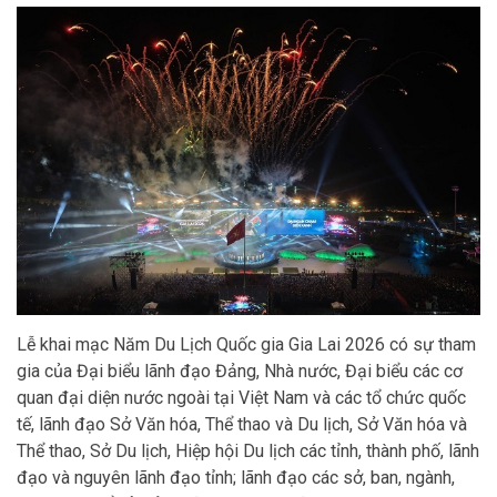
Lễ khai mạc Năm Du Lịch Quốc gia Gia Lai 2026 có sự tham
gia của Đại biểu lãnh đạo Đảng, Nhà nước, Đại biểu các cơ
quan đại diện nước ngoài tại Việt Nam và các tổ chức quốc
tế, lãnh đạo Sở Văn hóa, Thể thao và Du lịch, Sở Văn hóa và
Thể thao, Sở Du lịch, Hiệp hội Du lịch các tỉnh, thành phố, lãnh
đạo và nguyên lãnh đạo tỉnh; lãnh đạo các sở, ban, ngành,