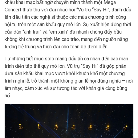
khấu khai mạc bất ngờ chuyển mình thành một Mega
Concert thực thụ với đại nhạc hội “Vũ trụ “Say Hi”, đánh dấu
lần đầu tiên các nghệ sĩ thuộc các mùa chương trình cùng
hội tụ trên một sân khấu quy mô lớn. Sự xuất hiện đồng thời
của dàn “anh trai” và “em xinh” đã nhanh chóng đẩy bầu
không khí chương trình lên cao trào, mang đến nguồn năng
lượng trẻ trung và hiện đại cho toàn bộ đêm diễn.
Từ những tiết mục solo mang dấu ấn cá nhân đến các màn
trình diễn tập thể quy mô lớn, Vũ trụ “Say Hi” đã góp phần
đưa sân khấu khai mạc vượt khỏi khuôn khổ một chương
trình nghi lễ, trở thành một không gian lễ hội đúng nghĩa – nơi
âm nhạc, cảm xúc và sự tương tác với khán giả cùng bùng
nổ.