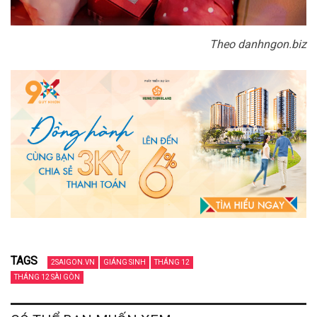
Theo danhngon.biz
TAGS
2SAIGON.VN
GIÁNG SINH
THÁNG 12
THÁNG 12 SÀI GÒN