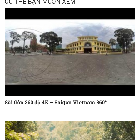
CÓ THỂ BẠN MUỐN XEM
Sài Gòn 360 độ 4K – Saigon Vietnam 360°