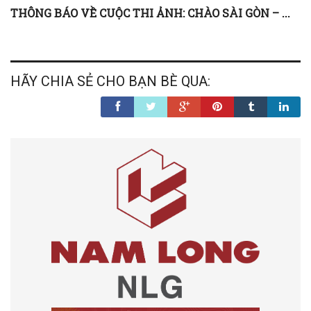
THÔNG BÁO VỀ CUỘC THI ẢNH: CHÀO SÀI GÒN – ...
HÃY CHIA SẺ CHO BẠN BÈ QUA: