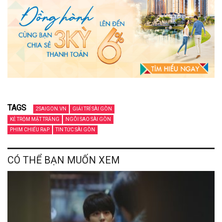
TAGS
2SAIGON.VN
GIẢI TRÍ SÀI GÒN
KẺ TRỘM MẶT TRĂNG
NGÔI SAO SÀI GÒN
PHIM CHIẾU RẠP
TIN TỨC SÀI GÒN
CÓ THỂ BẠN MUỐN XEM