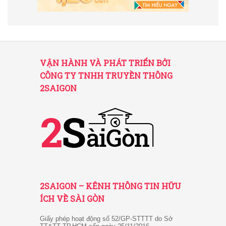
VẬN HÀNH VÀ PHÁT TRIỂN BỞI
CÔNG TY TNHH TRUYỀN THÔNG
2SAIGON
2SAIGON – KÊNH THÔNG TIN HỮU
ÍCH VỀ SÀI GÒN
Giấy phép hoạt động số 52/GP-STTTT do Sở