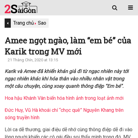
Trang chủ
Sao
Amee ngọt ngào, làm “em bé” của
Karik trong MV mới
21 Tháng Chín, 2020 at 13:15
Karik và Amee đã khiến khán giả đi từ ngạc nhiên này tới
ngạc nhiên khác khi hóa thân vào nhiều nhân vật trong
một câu chuyện, cùng xoay quanh thông điệp “Em bé”.
Hoa hậu Khánh Vân biến hóa hình ảnh trong loạt ảnh mới
Đức Huy, Vũ Hà khoái chí “chọc quê” Nguyên Khang trên
sóng truyền hình
Lời ca dễ thương, giai điệu dễ nhớ cùng thông điệp dễ đi vào
lòng người khiến các cô gái đều soi thấy mình trong đó, MV