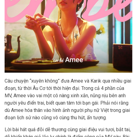
Câu chuyện “xuyên không” đưa Amee và Karik qua nhiều giai
đoạn, từ thời Âu Cơ tới thời hiện đại. Trong cả 4 phần của
MV, Amee vào vai một cô nàng xinh xắn, nũng nịu bên anh
người yêu điển trai, biết quan tâm tới bạn gái. Phải nói rằng
dù Amee hóa thân vào hình ảnh người phụ nữ Việt trong giai
đoạn lịch sử nào cũng vô cùng thu hút, ấn tượng.
Lời bài hát quá đỗi dễ thương cùng giai điệu vui tươi, bắt tai,
dễ khiến khán giả lắc lư chính là điểm cộng của MV này. Bài