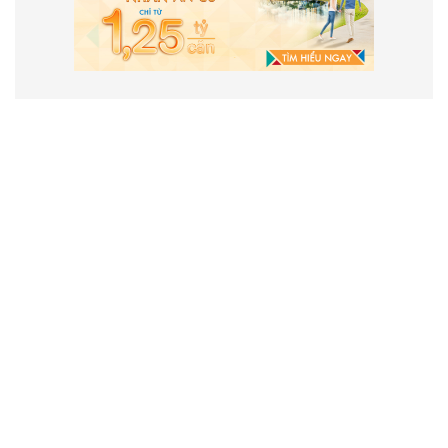
VẬN HÀNH VÀ PHÁT TRIỂN BỞI
CÔNG TY TNHH TRUYỀN THÔNG
2SAIGON
2SAIGON – KÊNH THÔNG TIN HỮU
ÍCH VỀ SÀI GÒN