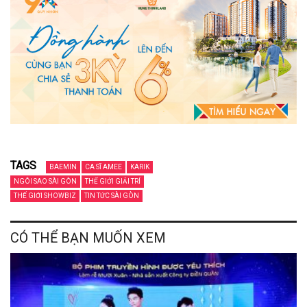
TAGS
BAEMIN
CA SĨ AMEE
KARIK
NGÔI SAO SÀI GÒN
THẾ GIỚI GIẢI TRÍ
THẾ GIỚI SHOWBIZ
TIN TỨC SÀI GÒN
CÓ THỂ BẠN MUỐN XEM