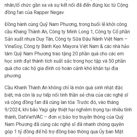
nhân,tổ chức gần xa và sự kết nối đã đến đúng lúc từ Cộng
đồng fan của Rapper Negav.
Đồng hành cùng Quỹ Nam Phương, trong buổi lễ khởi công
cầu Khang Thành An, Công ty Minh Long 1, Công ty Cổ phần
Sản xuất nhựa Duy Tân, Công ty Sữa Đậu Nành Việt Nam –
VinaSoy, Công ty Bánh Kẹo Mayora Việt Nam & các nhà hảo
tâm Quỹ Nam Phương trao tặng 20 phần quà cho các em
học sinh đạt thành tích xuất sắc trong học tập và 50 phần
quà cho các hộ gia đình có hoàn cảnh khó khăn tại địa
phương.
Cầu Khanh Thành An không chỉ là món quà sinh nhật đặc
biệt, mà còn là sự tiếp nối tinh thần sẻ chia của các nghệ sĩ
và cộng đồng fan đã cùng lan tỏa. Trước đó, vào tháng
9/2024, khi bão Yagi gây thiệt hại nghiêm trọng tại nhiều tỉnh
thành, DatVietVAC – đơn vị bảo trợ truyền thông của Quỹ
Nam Phương đã cùng các nghệ sĩ đã nhanh chóng quyên
góp 1 tỷ đồng để hỗ trợ đồng bào thông qua Ủy ban Mặt