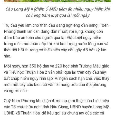
Cầu Long Mỹ II (điểm Ổ Mối) tiềm ẩn nhiều nguy hiểm khi
có hàng trăm lượt qua lại mỗi ngày
Trụ cầu yếu làm cho thân cầu đang nghiêng dần sang 1 bên.
Những thanh lan can đang dần rỉ sét, rơi rụng, không còn
đảm bảo an toàn cho người qua lại. Đặc biệt nguy hiểm
trong mùa mưa bão sắp tới, khi lưu lượng nước tăng cao và
thời tiết bất thường có thể khiến cây cầu gãy đổ bất kỳ lúc
nào.
Mỗi ngày, hơn 350 hộ dân và 220 học sinh Trường Mẫu giáo
và Tiểu học Thuận Hòa 2 vẫn phải qua lại trên cây cầu này,
bất chấp hiểm nguy rình rập. Vì ngân sách hạn chế, việc thay
mới một cây cầu kiên cố vẫn là mong ước của địa phương
và người dân.
Quỹ Nam Phương khi nhận được sự giới thiệu của Liên hiệp
các Tổ chức hữu nghị tỉnh Hậu Giang, UBND huyện Long Mỹ,
UBND xã Thuận Hòa, đã kêu gọi sự chung tay của các cá