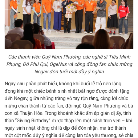
Các thành viên Quỹ Nam Phương, các nghệ sĩ Tiêu Minh
Phụng, Đỗ Phú Quí, OgeNus và cộng đồng fan chúc mừng
Negav đón tuổi mới đầy ý nghĩa
Ngay sau phần phát biểu, không khí buổi lễ trở nên lắng
đọng khi một chiếc bánh sinh nhật bất ngờ được dành tặng
đến Negav, giữa những tràng vỗ tay rộn ràng, cùng lời chúc
mừng chân thành từ các fan, đội ngũ Quỹ Nam Phương và bà
con xã Thuận Hòa. Trong khoảnh khắc ấm áp giản dị ấy, tinh
thần “Giving Birthday” được thắp lên một cách trọn vẹn – khi
ngày sinh nhật không chỉ là dịp để đón nhận, mà trở thành
một cột mốc đầy ý nghĩa để cùng lan tỏa yêu thương, sẻ chia