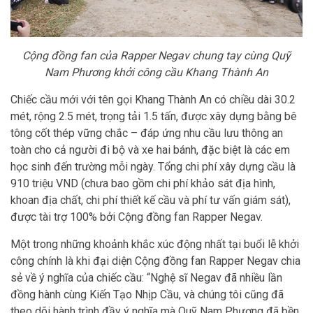
Cộng đồng fan của Rapper Negav chung tay cùng Quỹ
Nam Phương khởi công cầu Khang Thành An
Chiếc cầu mới với tên gọi Khang Thành An có chiều dài 30.2
mét, rộng 2.5 mét, trọng tải 1.5 tấn, được xây dựng bằng bê
tông cốt thép vững chắc – đáp ứng nhu cầu lưu thông an
toàn cho cả người đi bộ và xe hai bánh, đặc biệt là các em
học sinh đến trường mỗi ngày. Tổng chi phí xây dựng cầu là
910 triệu VND (chưa bao gồm chi phí khảo sát địa hình,
khoan địa chất, chi phí thiết kế cầu và phí tư vấn giám sát),
được tài trợ 100% bởi Cộng đồng fan Rapper Negav.
Một trong những khoảnh khắc xúc động nhất tại buổi lễ khởi
công chính là khi đại diện Cộng đồng fan Rapper Negav chia
sẻ về ý nghĩa của chiếc cầu: “Nghệ sĩ Negav đã nhiều lần
đồng hành cùng Kiến Tạo Nhịp Cầu, và chúng tôi cũng đã
theo dõi hành trình đầy ý nghĩa mà Quỹ Nam Phương đã bền