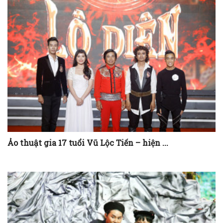
Ảo thuật gia 17 tuổi Vũ Lộc Tiến – hiện ...