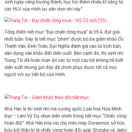
sinh ngày càng trưởng thành, học hỏi thêm nhiều kĩ năng từ
các HLV của mình tại sân chơi nhí này”.
Tổng điểm tiết mục “Đại chiến rồng mưa” là 39.4, đạt giải
nhất tuần. Đây là tiết mục “phim” được bộ ba giám khảo Ốc
Thanh Vân, Đình Toàn, Đại Nghĩa đánh giá cao từ kịch bản,
dàn dựng sân khấu đến diễn xuất. Bên cạnh đó, thí sinh nhí
Trung Tín đã hoàn toàn lột xác từ một cậu bé không hề biết
diễn xuất nhưng giờ đây đã chinh phục được tất cả mọi
người với sự tiến bộ của mình.
Khả Hân là thí sinh nhí mà vương quốc Loài hoa Hứa Minh
Đạt – Lâm Vỹ Dạ chọn diễn chính trong tiết mục “Chiếc vòng
hoán đổi”. Khả Hân hóa vai chú mèo máy Doraemon sở hữu
bửu bối thần kì là chiếc vòng hoán đổi giúp Shizuka và Jaiko