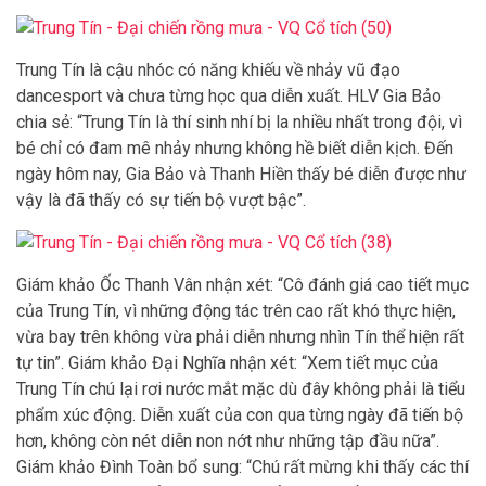
Trung Tín là cậu nhóc có năng khiếu về nhảy vũ đạo
dancesport và chưa từng học qua diễn xuất. HLV Gia Bảo
chia sẻ: “Trung Tín là thí sinh nhí bị la nhiều nhất trong đội, vì
bé chỉ có đam mê nhảy nhưng không hề biết diễn kịch. Đến
ngày hôm nay, Gia Bảo và Thanh Hiền thấy bé diễn được như
vậy là đã thấy có sự tiến bộ vượt bậc”.
Giám khảo Ốc Thanh Vân nhận xét: “Cô đánh giá cao tiết mục
của Trung Tín, vì những động tác trên cao rất khó thực hiện,
vừa bay trên không vừa phải diễn nhưng nhìn Tín thể hiện rất
tự tin”. Giám khảo Đại Nghĩa nhận xét: “Xem tiết mục của
Trung Tín chú lại rơi nước mắt mặc dù đây không phải là tiểu
phẩm xúc động. Diễn xuất của con qua từng ngày đã tiến bộ
hơn, không còn nét diễn non nớt như những tập đầu nữa”.
Giám khảo Đình Toàn bổ sung: “Chú rất mừng khi thấy các thí