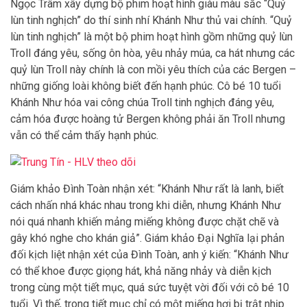
Ngọc Trâm xây dựng bộ phim hoạt hình giàu màu sắc “Quỷ
lùn tinh nghịch” do thí sinh nhí Khánh Như thủ vai chính. “Quỷ
lùn tinh nghịch” là một bộ phim hoạt hình gồm những quỷ lùn
Troll đáng yêu, sống ôn hòa, yêu nhảy múa, ca hát nhưng các
quỷ lùn Troll này chính là con mồi yêu thích của các Bergen –
những giống loài không biết đến hạnh phúc. Cô bé 10 tuổi
Khánh Như hóa vai công chúa Troll tinh nghịch đáng yêu,
cảm hóa được hoàng tử Bergen không phải ăn Troll nhưng
vẫn có thể cảm thấy hạnh phúc.
Giám khảo Đình Toàn nhận xét: “Khánh Như rất là lanh, biết
cách nhấn nhá khác nhau trong khi diễn, nhưng Khánh Như
nói quá nhanh khiến mảng miếng không được chặt chẽ và
gây khó nghe cho khán giả”. Giám khảo Đại Nghĩa lại phản
đối kịch liệt nhận xét của Đình Toàn, anh ý kiến: “Khánh Như
có thể khoe được giọng hát, khả năng nhảy và diễn kịch
trong cùng một tiết mục, quá sức tuyệt vời đối với cô bé 10
tuổi. Vì thế, trong tiết mục chỉ có một miếng hơi bị trật nhịp