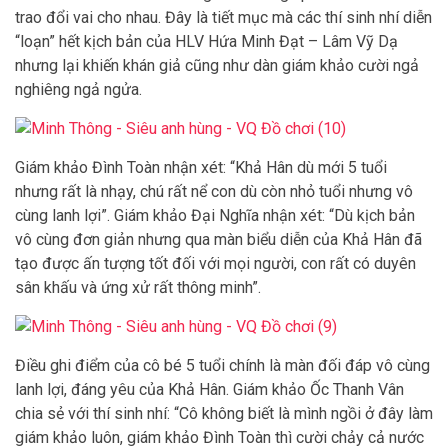
trao đổi vai cho nhau. Đây là tiết mục mà các thí sinh nhí diễn
“loạn” hết kịch bản của HLV Hứa Minh Đạt – Lâm Vỹ Dạ
nhưng lại khiến khán giả cũng như dàn giám khảo cười ngả
nghiêng ngả ngửa.
Giám khảo Đình Toàn nhận xét: “Khả Hân dù mới 5 tuổi
nhưng rất là nhạy, chú rất nể con dù còn nhỏ tuổi nhưng vô
cùng lanh lợi”. Giám khảo Đại Nghĩa nhận xét: “Dù kịch bản
vô cùng đơn giản nhưng qua màn biểu diễn của Khả Hân đã
tạo được ấn tượng tốt đối với mọi người, con rất có duyên
sân khấu và ứng xử rất thông minh”.
Điều ghi điểm của cô bé 5 tuổi chính là màn đối đáp vô cùng
lanh lợi, đáng yêu của Khả Hân. Giám khảo Ốc Thanh Vân
chia sẻ với thí sinh nhí: “Cô không biết là mình ngồi ở đây làm
giám khảo luôn, giám khảo Đình Toàn thì cười chảy cả nước