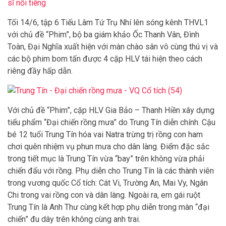
sĩ nổi tiếng
Tối 14/6, tập 6 Tiếu Lâm Tứ Trụ Nhí lên sóng kênh THVL1
với chủ đề “Phim”, bộ ba giám khảo Ốc Thanh Vân, Đình
Toàn, Đại Nghĩa xuất hiện với màn chào sân vô cùng thú vị và
các bộ phim bom tấn được 4 cặp HLV tái hiện theo cách
riêng đầy hấp dẫn.
Với chủ đề “Phim”, cặp HLV Gia Bảo – Thanh Hiền xây dựng
tiểu phẩm “Đại chiến rồng mưa” do Trung Tín diễn chính. Cậu
bé 12 tuổi Trung Tín hóa vai Natra trừng trị rồng con ham
chơi quên nhiệm vụ phun mưa cho dân làng. Điểm đặc sắc
trong tiết mục là Trung Tín vừa “bay” trên không vừa phải
chiến đấu với rồng. Phụ diễn cho Trung Tín là các thành viên
trong vương quốc Cổ tích: Cát Vi, Trường An, Mai Vy, Ngân
Chi trong vai rồng con và dân làng. Ngoài ra, em gái ruột
Trung Tín là Anh Thư cùng kết hợp phụ diễn trong màn “đại
chiến” đu dây trên không cùng anh trai.