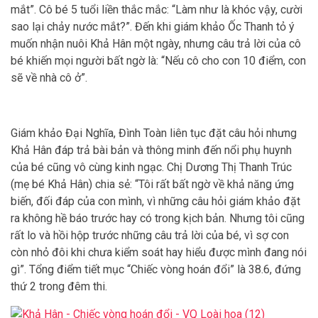
mắt”. Cô bé 5 tuổi liền thắc mắc: “Làm như là khóc vậy, cười
sao lại chảy nước mắt?”. Đến khi giám khảo Ốc Thanh tỏ ý
muốn nhận nuôi Khả Hân một ngày, nhưng câu trả lời của cô
bé khiến mọi người bất ngờ là: “Nếu cô cho con 10 điểm, con
sẽ về nhà cô ở”.
Giám khảo Đại Nghĩa, Đình Toàn liên tục đặt câu hỏi nhưng
Khả Hân đáp trả bài bản và thông minh đến nổi phụ huynh
của bé cũng vô cùng kinh ngạc. Chị Dương Thị Thanh Trúc
(mẹ bé Khả Hân) chia sẻ: “Tôi rất bất ngờ về khả năng ứng
biến, đối đáp của con mình, vì những câu hỏi giám khảo đặt
ra không hề báo trước hay có trong kịch bản. Nhưng tôi cũng
rất lo và hồi hộp trước những câu trả lời của bé, vì sợ con
còn nhỏ đôi khi chưa kiểm soát hay hiểu được mình đang nói
gì”. Tổng điểm tiết mục “Chiếc vòng hoán đổi” là 38.6, đứng
thứ 2 trong đêm thi.