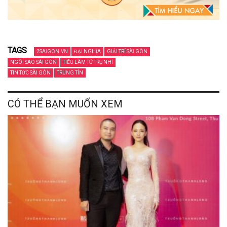
TAGS
2SAIGON.VN
ĐẠI NGHĨA
GIẢI TRÍ SÀI GÒN
NGÔI SAO SÀI GÒN
TIẾU LÂM TỨ TRỤ NHÍ
TIN TỨC SÀI GÒN
TRUNG TÍN
CÓ THỂ BẠN MUỐN XEM