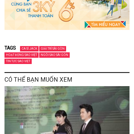
TAGS
CA SĨ JACK
GIẢI TRÍ SÀI GÒN
HOẠT ĐỘNG SAO VIỆT
NGÔI SAO SÀI GÒN
TIN TỨC SAO VIỆT
CÓ THỂ BẠN MUỐN XEM