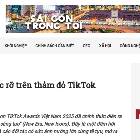
KHỞI NGHIỆP
CHÍNH SÁCH CẦN BIẾT
CEO
XÃ HỘI
CÔNG NGH
c rỡ trên thảm đỏ TikTok
anh TikTok Awards Việt Nam 2025 đã chính thức diễn ra
n sáng tạo” (New Era, New Icons). Đây là một đêm hội
à các đối tác có sức ảnh hưởng lớn cùng tề tựu, mở ra