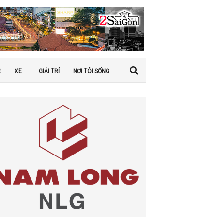
Ệ
XE
GIẢI TRÍ
NƠI TÔI SỐNG