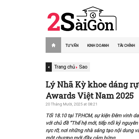
TƯ VẤN
KINH DOANH
TÀI CHÍNH
Trang chủ
Sao
Lý Nhã Kỳ khoe dáng rự
Awards Việt Nam 2025
20 Tháng Mười, 2025 at 08:21
Tối 18.10 tại TP.HCM, sự kiện Đêm vinh d
với chủ đề “Thế hệ mới, tiếp nối kỷ nguyê
rực rỡ, nơi những nhà sáng tạo nội dung v
một chương mới đầy cảm hứng.