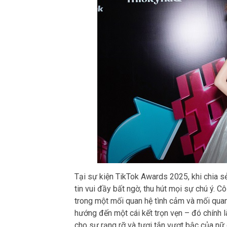
Tại sự kiện TikTok Awards 2025, khi chia s
tin vui đầy bất ngờ, thu hút mọi sự chú ý. C
trong một mối quan hệ tình cảm và mối qua
hướng đến một cái kết trọn vẹn – đó chính l
cho sự rạng rỡ và tươi tắn vượt bậc của n