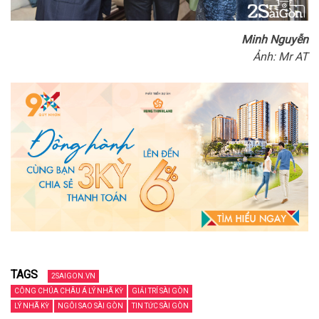
Minh Nguyễn
Ảnh: Mr AT
TAGS
2SAIGON.VN
CÔNG CHÚA CHÂU Á LÝ NHÃ KỲ
GIẢI TRÍ SÀI GÒN
LÝ NHÃ KỲ
NGÔI SAO SÀI GÒN
TIN TỨC SÀI GÒN