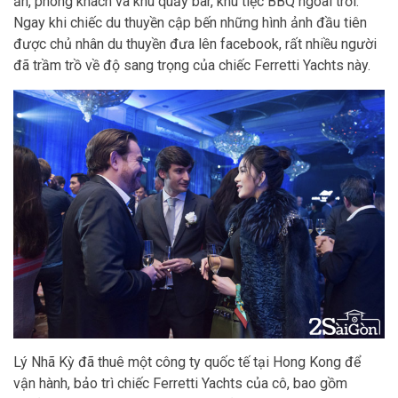
ăn, phòng khách và khu quầy bar, khu tiệc BBQ ngoài trời.
Ngay khi chiếc du thuyền cập bến những hình ảnh đầu tiên
được chủ nhân du thuyền đưa lên facebook, rất nhiều người
đã trầm trồ về độ sang trọng của chiếc Ferretti Yachts này.
Lý Nhã Kỳ đã thuê một công ty quốc tế tại Hong Kong để
vận hành, bảo trì chiếc Ferretti Yachts của cô, bao gồm