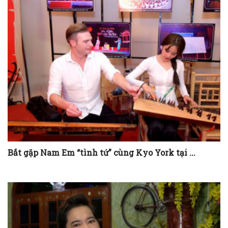
Bắt gặp Nam Em “tình tứ” cùng Kyo York tại ...