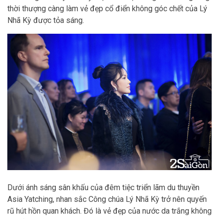
thời thượng càng làm vẻ đẹp cổ điển không góc chết của Lý
Nhã Kỳ được tỏa sáng.
Dưới ánh sáng sân khấu của đêm tiệc triển lãm du thuyền
Asia Yatching, nhan sắc Công chúa Lý Nhã Kỳ trở nên quyến
rũ hút hồn quan khách. Đó là vẻ đẹp của nước da trắng không