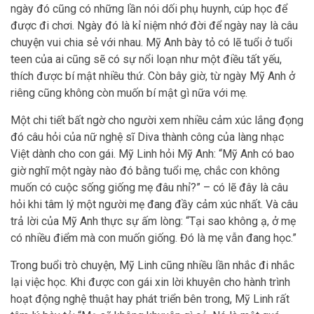
ngày đó cũng có những lần nói dối phụ huynh, cúp học để
được đi chơi. Ngày đó là kỉ niệm nhớ đời để ngày nay là câu
chuyện vui chia sẻ với nhau. Mỹ Anh bày tỏ có lẽ tuổi ở tuổi
teen của ai cũng sẽ có sự nổi loạn như một điều tất yếu,
thích được bí mật nhiều thứ. Còn bây giờ, từ ngày Mỹ Anh ở
riêng cũng không còn muốn bí mật gì nữa với mẹ.
Một chi tiết bất ngờ cho người xem nhiều cảm xúc lắng đọng
đó câu hỏi của nữ nghệ sĩ Diva thành công của làng nhạc
Việt dành cho con gái. Mỹ Linh hỏi Mỹ Anh: “Mỹ Anh có bao
giờ nghĩ một ngày nào đó bằng tuổi mẹ, chắc con không
muốn có cuộc sống giống mẹ đâu nhỉ?” – có lẽ đây là câu
hỏi khi tâm lý một người mẹ đang đầy cảm xúc nhất. Và câu
trả lời của Mỹ Anh thực sự ấm lòng: “Tại sao không ạ, ở mẹ
có nhiều điểm mà con muốn giống. Đó là mẹ vẫn đang học.”
Trong buổi trò chuyện, Mỹ Linh cũng nhiều lần nhắc đi nhắc
lại việc học. Khi được con gái xin lời khuyên cho hành trình
hoạt động nghệ thuật hay phát triển bên trong, Mỹ Linh rất