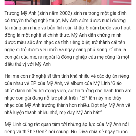
Trương Mỹ Anh (sinh năm 2002) sinh ra trong một gia đình
có truyền thống nghệ thuật, Mỹ Anh sớm được nuôi dưỡng
tài năng âm nhạc và bản lĩnh sân khấu. 5 năm bước vào hoạt
động là một nghệ sĩ chính thức, Mỹ Anh dần chứng minh
được màu sắc âm nhạc cá tính riêng biệt, trở thành cái tên
nghệ sĩ trẻ được yêu mến và ngày càng phủ sóng. Ở nhà là
con gái của mẹ, ra ngoài là đồng nghiệp của mẹ cũng là một
điều thú vị với Mỹ Anh.
Hai mẹ con nữ nghệ sĩ tâm tình khá nhiều về các dự án riêng
của nhau về EP của Mỹ Anh, về album của Mỹ Linh.”Giáo
chủ” dành nhiều lời động viên, sự tin tưởng cho hành trình âm
nhạc con gái đang nỗ lực phát triển: “EP lần này mẹ thấy
nhạc của Mỹ Anh trưởng thành hơn nhiều. Đợt này Mỹ Anh về
nhà luyện thanh nhiều nhé, mẹ dạy Mỹ Anh hát.”
Mỹ Linh cũng rất quan tâm tới những áp lực của Mỹ Anh nói
riêng và thế hệ GenZ nói chung. Nữ Diva chia sẻ ngày trước