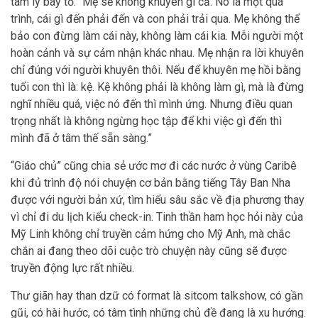
tâm lý bày tỏ: “Mẹ sẽ không khuyên gì cả. Nó là một quá
trình, cái gì đến phải đến và con phải trải qua. Mẹ không thể
bảo con đừng làm cái này, không làm cái kia. Mỗi người một
hoàn cảnh và sự cảm nhận khác nhau. Mẹ nhận ra lời khuyên
chỉ đúng với người khuyên thôi. Nếu để khuyên mẹ hồi bằng
tuổi con thì là: kệ. Kệ không phải là không làm gì, mà là đừng
nghĩ nhiều quá, việc nó đến thì mình ứng. Nhưng điều quan
trọng nhất là không ngừng học tập để khi việc gì đến thì
mình đã ở tâm thế sẵn sàng.”
“Giáo chủ” cũng chia sẻ ước mơ đi các nước ở vùng Caribê
khi đủ trình độ nói chuyện cơ bản bằng tiếng Tây Ban Nha
được với người bản xứ, tìm hiểu sâu sắc về địa phương thay
vì chỉ đi du lịch kiểu check-in. Tinh thần ham học hỏi này của
Mỹ Linh không chỉ truyền cảm hứng cho Mỹ Anh, mà chắc
chắn ai đang theo dõi cuộc trò chuyện này cũng sẽ được
truyền động lực rất nhiều.
Thư giãn hay than dzữ có format là sitcom talkshow, có gần
gũi, có hài hước, có tâm tình những chủ đề đang là xu hướng.