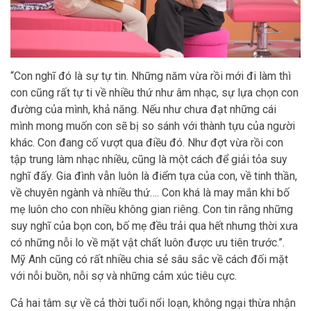
“Con nghĩ đó là sự tự tin. Những năm vừa rồi mới đi làm thì
con cũng rất tự ti về nhiều thứ như âm nhạc, sự lựa chọn con
đường của mình, khả năng. Nếu như chưa đạt những cái
mình mong muốn con sẽ bị so sánh với thành tựu của người
khác. Con đang cố vượt qua điều đó. Như đợt vừa rồi con
tập trung làm nhạc nhiều, cũng là một cách để giải tỏa suy
nghĩ đấy. Gia đình vẫn luôn là điểm tựa của con, về tinh thần,
về chuyên ngành và nhiều thứ…. Con khá là may mắn khi bố
mẹ luôn cho con nhiều không gian riêng. Con tin rằng những
suy nghĩ của bọn con, bố mẹ đều trải qua hết nhưng thời xưa
có những nỗi lo về mặt vật chất luôn được ưu tiên trước.”.
Mỹ Anh cũng có rất nhiều chia sẻ sâu sắc về cách đối mặt
với nỗi buồn, nỗi sợ và những cảm xúc tiêu cực.
Cả hai tâm sự về cả thời tuổi nổi loạn, không ngại thừa nhận