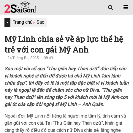
Trang chủ
Sao
Mỹ Linh chia sẻ về áp lực thế hệ
trẻ với con gái Mỹ Anh
24 Tháng Ba, 2025 at 08:49
Sau một vài số spa “Thư giãn hay Than dzữ” đón tiếp các
vị khách nghệ sĩ đến để được bà chủ Mỹ Linh ‘làm lành
chữa đẹp”, thì đây có lẽ là một tập đặc biệt vì vị khách tuần
này là ngoại lệ đến để chăm sóc cho nữ Diva. “Thư giãn
hay Than dzữ” lên sóng tập 5 với khách mời là Mỹ Anh-con
gái út của cặp đôi nghệ sĩ Mỹ Linh – Anh Quân.
Ngoài đời, Mỹ Linh nổi tiếng là người mẹ tâm lý, tình cảm và
gần gũi với con cái. Tại “Thư Giãn hay Than dzữ”, khán giả
càng thấy rõ điều đó qua cách nữ Diva chia sẻ, lắng nghe