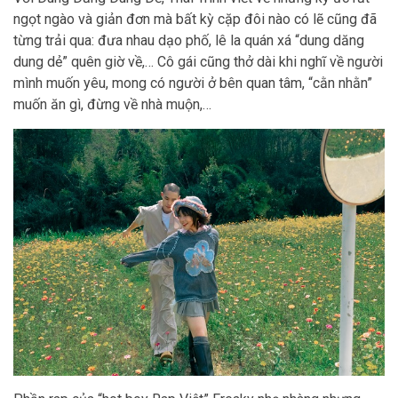
ngọt ngào và giản đơn mà bất kỳ cặp đôi nào có lẽ cũng đã
từng trải qua: đưa nhau dạo phố, lê la quán xá “dung dăng
dung dẻ” quên giờ về,… Cô gái cũng thở dài khi nghĩ về người
mình muốn yêu, mong có người ở bên quan tâm, “cằn nhằn”
muốn ăn gì, đừng về nhà muộn,…