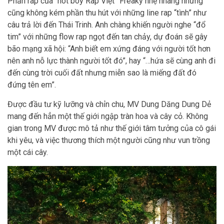
Phần rap của “hot boy Rap Việt” Freaky nhẹ nhàng nhưng
cũng không kém phần thu hút với những line rap “tình” như
câu trả lời đến Thái Trinh. Anh chàng khiến người nghe “đổ
tim” với những flow rap ngọt đến tan chảy, dự đoán sẽ gây
bão mạng xã hội: “Anh biết em xứng đáng với người tốt hơn
nên anh nỗ lực thành người tốt đó”, hay “…hứa sẽ cùng anh đi
đến cùng trời cuối đất nhưng miễn sao là miếng đất đó
đứng tên em”.
Được đầu tư kỹ lưỡng và chỉn chu, MV Dung Dăng Dung Dẻ
mang đến hẳn một thế giới ngập tràn hoa và cây cỏ. Không
gian trong MV được mô tả như thế giới tâm tưởng của cô gái
khi yêu, và việc thương thích một người cũng như vun trồng
một cái cây.