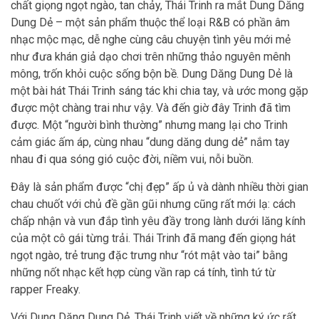
chất giọng ngọt ngào, tan chảy, Thái Trinh ra mắt Dung Dăng
Dung Dẻ – một sản phẩm thuộc thể loại R&B có phần âm
nhạc mộc mạc, dễ nghe cùng câu chuyện tình yêu mới mẻ
như đưa khán giả dạo chơi trên những thảo nguyên mênh
mông, trốn khỏi cuộc sống bộn bề. Dung Dăng Dung Dẻ là
một bài hát Thái Trinh sáng tác khi chia tay, và ước mong gặp
được một chàng trai như vậy. Và đến giờ đây Trinh đã tìm
được. Một “người bình thường” nhưng mang lại cho Trinh
cảm giác ấm áp, cùng nhau “dung dăng dung dẻ” nắm tay
nhau đi qua sóng gió cuộc đời, niềm vui, nỗi buồn.
Đây là sản phẩm được “chị đẹp” ấp ủ và dành nhiều thời gian
chau chuốt với chủ đề gần gũi nhưng cũng rất mới lạ: cách
chấp nhận và vun đắp tình yêu đầy trong lành dưới lăng kính
của một cô gái từng trải. Thái Trinh đã mang đến giọng hát
ngọt ngào, trẻ trung đặc trưng như “rót mật vào tai” bằng
những nốt nhạc kết hợp cùng vần rap cá tính, tình tứ từ
rapper Freaky.
Với Dung Dăng Dung Dẻ, Thái Trinh viết về những ký ức rất