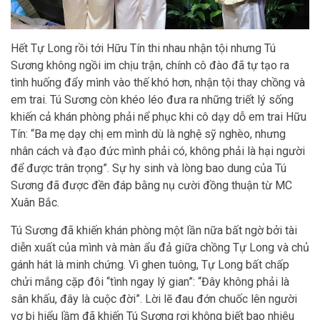
Hết Tự Long rồi tới Hữu Tín thi nhau nhận tội nhưng Tú
Sương không ngồi im chịu trận, chính cô đào đã tự tạo ra
tình huống đẩy mình vào thế khó hơn, nhận tội thay chồng và
em trai. Tú Sương còn khéo léo đưa ra những triết lý sống
khiến cả khán phòng phải nể phục khi cô dạy dỗ em trai Hữu
Tín: “Ba mẹ dạy chị em mình dù là nghệ sỹ nghèo, nhưng
nhân cách và đạo đức mình phải có, không phải là hại người
để được trân trọng”. Sự hy sinh và lòng bao dung của Tú
Sương đã được đền đáp bằng nụ cười đồng thuận từ MC
Xuân Bắc.
Tú Sương đã khiến khán phòng một lần nữa bất ngờ bởi tài
diễn xuất của mình và màn ẩu đả giữa chồng Tự Long và chủ
gánh hát là minh chứng. Vì ghen tuông, Tự Long bất chấp
chửi mắng cặp đôi “tình ngay lý gian”: “Đây không phải là
sân khấu, đây là cuộc đời”. Lời lẽ đau đớn chuốc lên người
vợ bị hiểu lầm đã khiến Tú Sương rơi không biết bao nhiêu