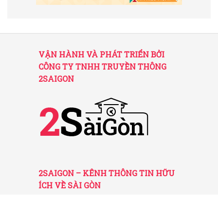
VẬN HÀNH VÀ PHÁT TRIỂN BỞI
CÔNG TY TNHH TRUYỀN THÔNG
2SAIGON
2SAIGON – KÊNH THÔNG TIN HỮU
ÍCH VỀ SÀI GÒN
Giấy phép hoạt động số 52/GP-STTTT do Sở
TT&TT TP.HCM cấp ngày 25/11/2016