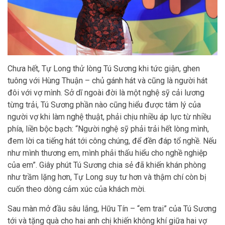
Chưa hết, Tự Long thử lòng Tú Sương khi tức giận, ghen
tuông với Hùng Thuận – chủ gánh hát và cũng là người hát
đôi với vợ mình. Sở dĩ ngoài đời là một nghệ sỹ cải lương
từng trải, Tú Sương phần nào cũng hiểu được tâm lý của
người vợ khi làm nghệ thuật, phải chịu nhiều áp lực từ nhiều
phía, liền bộc bạch: “Người nghệ sỹ phải trải hết lòng mình,
đem lời ca tiếng hát tới công chúng, để đền đáp tổ nghề. Nếu
như mình thương em, mình phải thấu hiểu cho nghề nghiệp
của em”. Giây phút Tú Sương chia sẻ đã khiến khán phòng
như trầm lặng hơn, Tự Long suy tư hơn và thậm chí còn bị
cuốn theo dòng cảm xúc của khách mời.
Sau màn mở đầu sâu lắng, Hữu Tín – “em trai” của Tú Sương
tới và tặng quà cho hai anh chị khiến không khí giữa hai vợ