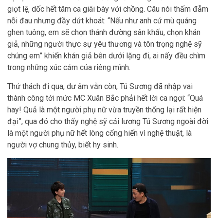
giọt lệ, dốc hết tâm ca giãi bày với chồng. Câu nói thấm đẫm
nỗi đau nhưng đầy dứt khoát: “Nếu như anh cứ mù quáng
ghen tuông, em sẽ chọn thánh đường sân khấu, chọn khán
giả, những người thực sự yêu thương và tôn trọng nghệ sỹ
chúng em” khiến khán giả bên dưới lặng đi, ai nấy đều chìm
trong những xúc cảm của riêng mình.
Thử thách đi qua, dư âm vẫn còn, Tú Sương đã nhập vai
thành công tới mức MC Xuân Bắc phải hết lời ca ngợi: “Quá
hay! Quả là một người phụ nữ vừa truyền thống lại rất hiện
đại”, qua đó cho thấy nghệ sỹ cải lương Tú Sương ngoài đời
là một người phụ nữ hết lòng cống hiến vì nghệ thuật, là
người vợ chung thủy, biết hy sinh.