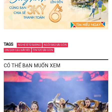
TAGS
NGHỆ SĨ TÚ SƯƠNG
NGÔI SAO SÀI GÒN
ƠN GIỜI CẬU ĐÂY RỒI
TIN TỨC SÀI GÒN
CÓ THỂ BẠN MUỐN XEM