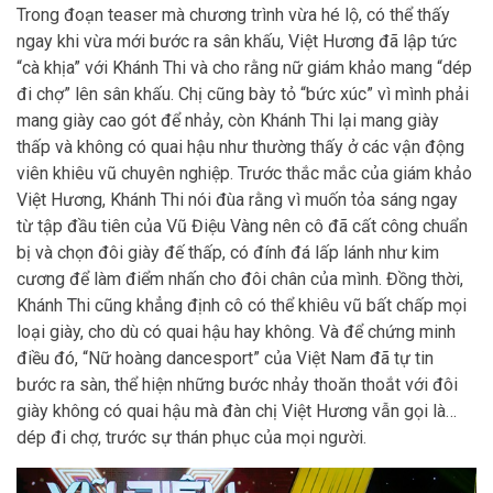
Trong đoạn teaser mà chương trình vừa hé lộ, có thể thấy
ngay khi vừa mới bước ra sân khấu, Việt Hương đã lập tức
“cà khịa” với Khánh Thi và cho rằng nữ giám khảo mang “dép
đi chợ” lên sân khấu. Chị cũng bày tỏ “bức xúc” vì mình phải
mang giày cao gót để nhảy, còn Khánh Thi lại mang giày
thấp và không có quai hậu như thường thấy ở các vận động
viên khiêu vũ chuyên nghiệp. Trước thắc mắc của giám khảo
Việt Hương, Khánh Thi nói đùa rằng vì muốn tỏa sáng ngay
từ tập đầu tiên của Vũ Điệu Vàng nên cô đã cất công chuẩn
bị và chọn đôi giày đế thấp, có đính đá lấp lánh như kim
cương để làm điểm nhấn cho đôi chân của mình. Đồng thời,
Khánh Thi cũng khẳng định cô có thể khiêu vũ bất chấp mọi
loại giày, cho dù có quai hậu hay không. Và để chứng minh
điều đó, “Nữ hoàng dancesport” của Việt Nam đã tự tin
bước ra sàn, thể hiện những bước nhảy thoăn thoắt với đôi
giày không có quai hậu mà đàn chị Việt Hương vẫn gọi là…
dép đi chợ, trước sự thán phục của mọi người.