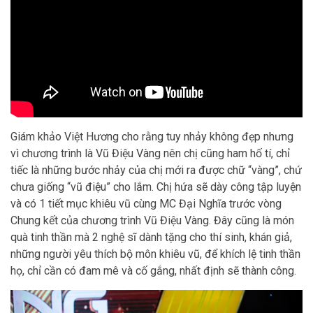
Giám khảo Việt Hương cho rằng tuy nhảy không đẹp nhưng
vì chương trình là Vũ Điệu Vàng nên chị cũng ham hố tí, chỉ
tiếc là những bước nhảy của chị mới ra được chữ “vàng”, chứ
chưa giống “vũ điệu” cho lắm. Chị hứa sẽ dày công tập luyện
và có 1 tiết mục khiêu vũ cùng MC Đại Nghĩa trước vòng
Chung kết của chương trình Vũ Điệu Vàng. Đây cũng là món
quà tinh thần mà 2 nghệ sĩ dành tặng cho thí sinh, khán giả,
những người yêu thích bộ môn khiêu vũ, để khích lệ tinh thần
họ, chỉ cần có đam mê và cố gắng, nhất định sẽ thành công.