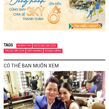
TAGS
KHÁNH THI
NGÔI SAO SÀI GÒN
TIN TỨC SÀI GÒN
VIỆT HƯƠNG
VŨ ĐIỆU VÀNG
CÓ THỂ BẠN MUỐN XEM