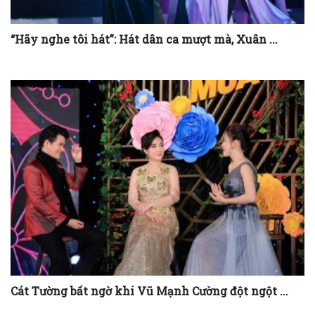
“Hãy nghe tôi hát”: Hát dân ca mượt mà, Xuân ...
Cát Tường bất ngờ khi Vũ Mạnh Cường đột ngột ...