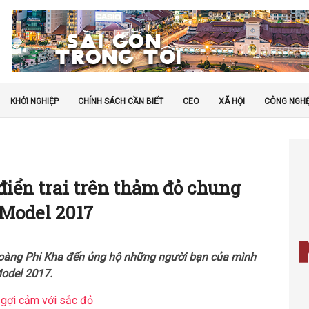
KHỞI NGHIỆP
CHÍNH SÁCH CẦN BIẾT
CEO
XÃ HỘI
CÔNG NGH
iển trai trên thảm đỏ chung
 Model 2017
 Hoàng Phi Kha đến ủng hộ những người bạn của mình
Model 2017.
gợi cảm với sắc đỏ