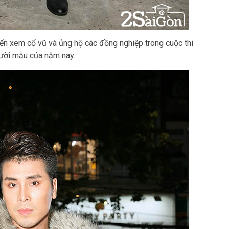
n xem cổ vũ và ủng hộ các đồng nghiệp trong cuộc thi
gười mẫu của năm nay.