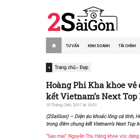
TƯ VẤN
KINH DOANH
TÀI CHÍNH
Trang chủ
Đẹp
Hoàng Phi Kha khoe vẻ đ
kết Vietnam’s Next Top
10 Tháng Chín, 2017 at 10:01
(2SaiGon) – Diện áo khoác lông cá tính,
trong đêm chung kết Vietnam’s Next Top 
“Sao mai” Nguyễn Thu Hằng khoe vóc dáng 