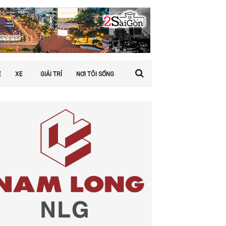
Ệ
XE
GIẢI TRÍ
NƠI TÔI SỐNG