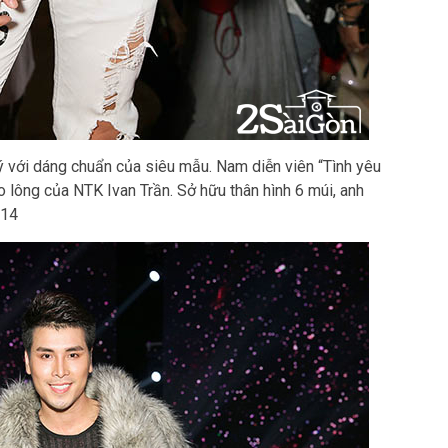
 với dáng chuẩn của siêu mẫu. Nam diễn viên “Tình yêu
o lông của NTK Ivan Trần. Sở hữu thân hình 6 múi, anh
014