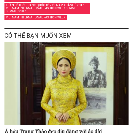
TUẦN LỄ THỜI TRANG QUỐC TẾ VIỆT NAM XUÂNHÈ 2017 –
VIETNAM INTERNATIONAL FASHION WEEK SPRING
SUMMER 2017
VIETNAM INTERNATIONAL FASHION WEEK
CÓ THỂ BẠN MUỐN XEM
Á hậu Trang Thảo đẹp dịu dàng với áo dài ...