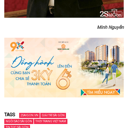
Minh Nguyễn
TAGS
2SAIGON.VN
GIẢI TRÍ SÀI GÒN
NGÔI SAO SÀI GÒN
THỜI TRANG VIỆT NAM
TIN TỨC SÀI GÒN