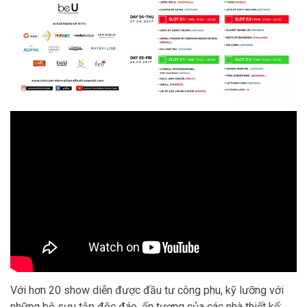
Với hơn 20 show diễn được đầu tư công phu, kỹ lưỡng với
những bộ sưu tập độc đáo, ấn tượng của các nhà thiết kế: