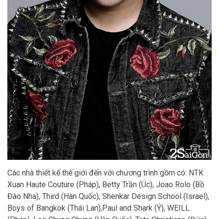
Các nhà thiết kế thế giới đến với chương trình gồm có: NTK
Xuan Haute Couture (Pháp), Betty Trần (Úc), Joao Rolo (Bồ
Đào Nha), Third (Hàn Quốc), Shenkar Design School (Israel),
Boys of Bangkok (Thái Lan),Paul and Shark (Ý), WEILL