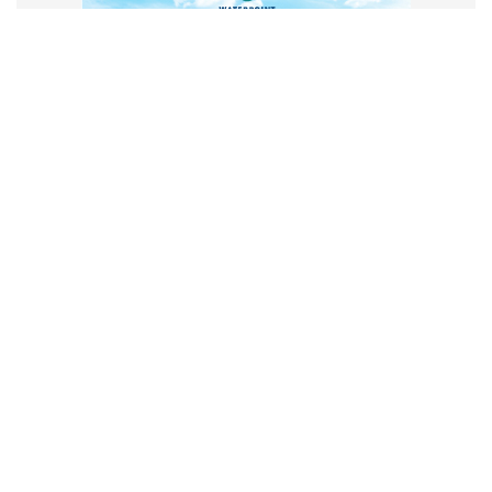
VẬN HÀNH VÀ PHÁT TRIỂN BỞI
CÔNG TY TNHH TRUYỀN THÔNG
2SAIGON