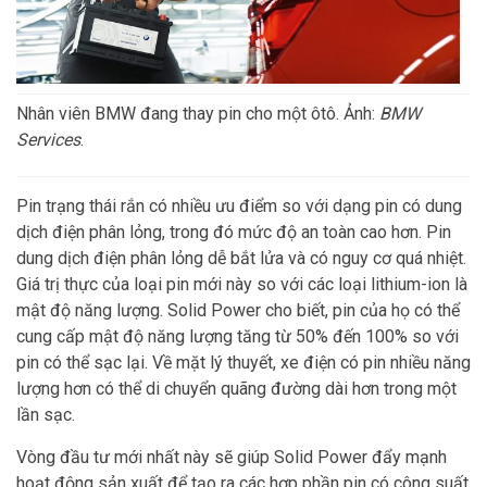
Nhân viên BMW đang thay pin cho một ôtô. Ảnh:
BMW
Services
.
Pin trạng thái rắn có nhiều ưu điểm so với dạng pin có dung
dịch điện phân lỏng, trong đó mức độ an toàn cao hơn. Pin
dung dịch điện phân lỏng dễ bắt lửa và có nguy cơ quá nhiệt.
Giá trị thực của loại pin mới này so với các loại lithium-ion là
mật độ năng lượng. Solid Power cho biết, pin của họ có thể
cung cấp mật độ năng lượng tăng từ 50% đến 100% so với
pin có thể sạc lại. Về mặt lý thuyết, xe điện có pin nhiều năng
lượng hơn có thể di chuyển quãng đường dài hơn trong một
lần sạc.
Vòng đầu tư mới nhất này sẽ giúp Solid Power đẩy mạnh
hoạt động sản xuất để tạo ra các hợp phần pin có công suất